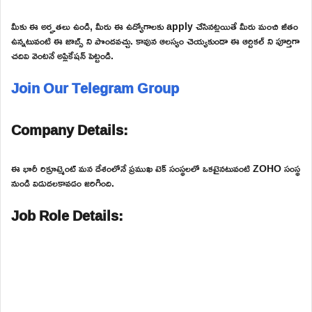
మీకు ఈ అర్హతలు ఉండి, మీరు ఈ ఉద్యోగాలకు apply చేసినట్లయితే మీరు మంచి జీతం
ఉన్నటువంటి ఈ జాబ్స్ ని పొందవచ్చు. కావున ఆలస్యం చెయ్యకుండా ఈ ఆర్టికల్ ని పూర్తిగా
చదివి వెంటనే అప్లికేషన్ పెట్టండి.
Join Our Telegram Group
Company Details:
ఈ భారీ రిక్రూట్మెంట్ మన దేశంలోనే ప్రముఖ టెక్ సంస్థలలో ఒకటైనటువంటి ZOHO సంస్థ
నుండి విడుదలకావడం జరిగింది.
Job Role Details: