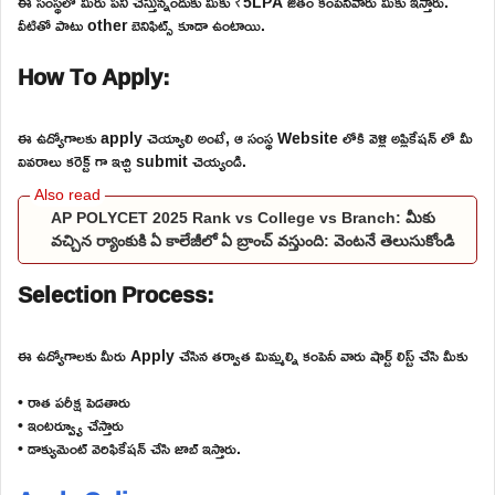
ఈ సంస్థలో మీరు పని చేస్తున్నందుకు మీకు ₹5LPA జీతం కంపెనీవారు మీకు ఇస్తారు.
వీటితో పాటు other బెనిఫిట్స్ కూడా ఉంటాయి.
How To Apply:
ఈ ఉద్యోగాలకు apply చెయ్యాలి అంటే, ఆ సంస్థ Website లోకి వెళ్లి అప్లికేషన్ లో మీ
వివరాలు కరెక్ట్ గా ఇచ్చి submit చెయ్యండి.
AP POLYCET 2025 Rank vs College vs Branch: మీకు
వచ్చిన ర్యాంకుకి ఏ కాలేజీలో ఏ బ్రాంచ్ వస్తుంది: వెంటనే తెలుసుకోండి
Selection Process:
ఈ ఉద్యోగాలకు మీరు Apply చేసిన తర్వాత మిమ్మల్ని కంపెనీ వారు షార్ట్ లిస్ట్ చేసి మీకు
• రాత పరీక్ష పెడతారు
• ఇంటర్వ్యూ చేస్తారు
• డాక్యుమెంట్ వెరిఫికేషన్ చేసి జాబ్ ఇస్తారు.