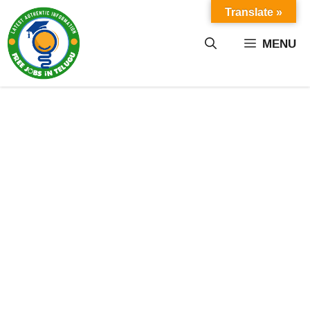
Skip
Translate »
to
content
MENU