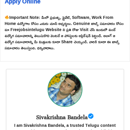
Apply Online
Important Note: మీలో ప్రభుత్వ, ప్రైవేట్, Software, Work From
Home ఉద్యోగాల కోసం ఎదురు చూసే అభ్యర్థులు. Genuine జాబ్స్ సమాచారం కోసం
మా Freejobsintelugu Website ని ప్రతి రోజు Visit చేసి ఇందులో ఉండే
ఉద్యోగ సమాచారాన్ని తెలుసుకొని వెంటనే ఆ పోస్టులకు అప్లికేషన్ పెట్టండి. అలాగే ఆ
ఉద్యోగ సమాచారాన్ని మీ మిత్రులకు కూడా Share చెయ్యండి. వారికి కూడా ఈ జాబ్స్
సమాచారం తెలుస్తుంది. ధన్యవాదాలు.
Sivakrishna Bandela
I am Sivakrishna Bandela, a trusted Telugu content