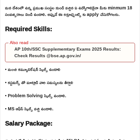
మన దేశంలో ఉన్న ప్రముఖ సంస్థల నుండి వచ్చిన ఏ ఉద్యోగానికైనా మీకు minmum 18
సంవత్సరాలు నిండి ఉండాలి. అప్పుడే ఈ రిక్రూట్మెంట్స్ కు apply చేసుకోగలరు.
Required Skills:
AP 10th/SSC Supplememtary Exams 2025 Results:
Check Results @bse.ap.gov.in/
• మంచి కమ్యూనికేషన్ స్కిల్స్ ఉండాలి
• కస్టమర్స్ తో మాట్లాడి వారి సమస్యలను తీర్చాలి
• Problem Solving స్కిల్స్ ఉండాలి.
• MS ఆఫీస్ స్కిల్స్ వచ్చి ఉండాలి.
Salary Package: