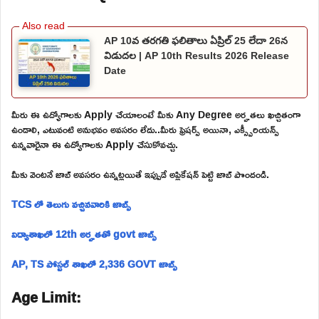
AP 10వ తరగతి ఫలితాలు ఏప్రిల్ 25 లేదా 26న
విడుదల | AP 10th Results 2026 Release
Date
మీరు ఈ ఉద్యోగాలకు Apply చేయాలంటే మీకు Any Degree అర్హతలు ఖచ్చితంగా
ఉండాలి, ఎటువంటి అనుభవం అవసరం లేదు..మీరు ఫ్రెషర్స్ అయినా, ఎక్స్పీరియన్స్
ఉన్నవారైనా ఈ ఉద్యోగాలకు Apply చేసుకోవచ్చు.
మీకు వెంటనే జాబ్ అవసరం ఉన్నట్లయితే ఇప్పుడే అప్లికేషన్ పెట్టి జాబ్ పొందండి.
TCS లో తెలుగు వచ్చినవారికి జాబ్స్
విద్యాశాఖలో 12th అర్హతతో govt జాబ్స్
AP, TS పోస్టల్ శాఖలో 2,336 GOVT జాబ్స్
Age Limit: