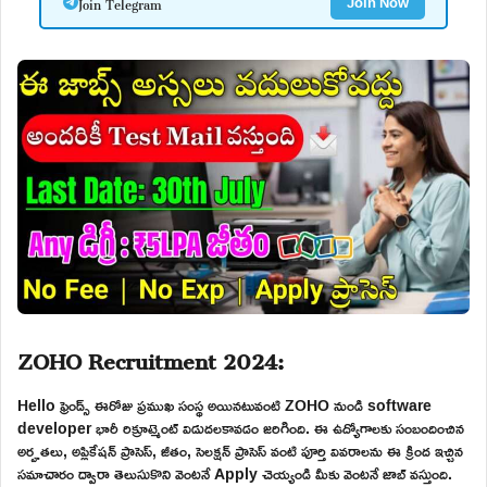
Join Telegram
Join Now
ZOHO Recruitment 2024:
Hello ఫ్రెండ్స్ ఈరోజు ప్రముఖ సంస్థ అయినటువంటి ZOHO నుండి software
developer భారీ రిక్రూట్మెంట్ విడుదలకావడం జరిగింది. ఈ ఉద్యోగాలకు సంబందించిన
అర్హతలు, అప్లికేషన్ ప్రాసెస్, జీతం, సెలక్షన్ ప్రాసెస్ వంటి పూర్తి వివరాలను ఈ క్రింద ఇచ్చిన
సమాచారం ద్వారా తెలుసుకొని వెంటనే Apply చెయ్యండి మీకు వెంటనే జాబ్ వస్తుంది.