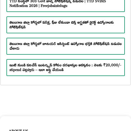
TTD సంస్థలో 303 Govt జాబ్స్ నోటిఫికేషన్స్ విడుదల | TTD SVIMS
Notification 2026 | Freejobsintelugu
తెలంగాణ జిల్లా కోర్టులో పరీక్ష, ఫీజు లేకుండా టెన్త్ అర్హతతో డైరెక్ట్ ఉద్యోగాలకు
నోటిఫికేషన్
తెలంగాణ జిల్లా కోర్టులో జూనియర్ అసిస్టెంట్ ఉద్యోగాల భర్తీకి నోటిఫికేషన్ విడుదల
చేశారు
ఇంటి నుండి పనిచేసే ఇంటర్న్షిప్ కోసం దరఖాస్తుల ఆహ్వానం : నెలకు ₹20,000/-
stipend చెల్లిస్తారు – ఇలా అప్లై చేయండి
ABOUT US