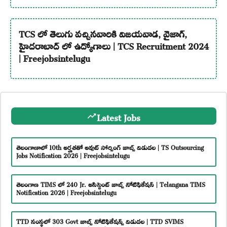
TCS లో తెలుగు వచ్చినవారికి విజయవాడ, వైజాగ్,
హైదరాబాద్ లో ఉద్యోగాలు | TCS Recruitment 2024
| Freejobsintelugu
Latest Jobs
తెలంగాణాలో 10th అర్హతతో అవుట్ సోర్సింగ్ జాబ్స్ విడుదల | TS Outsourcing
Jobs Notification 2026 | Freejobsintelugu
తెలంగాణ TIMS లో 240 Jr. అసిస్టెంట్ జాబ్స్ నోటిఫికేషన్ | Telangana TIMS
Notification 2026 | Freejobsintelugu
TTD సంస్థలో 303 Govt జాబ్స్ నోటిఫికేషన్స్ విడుదల | TTD SVIMS