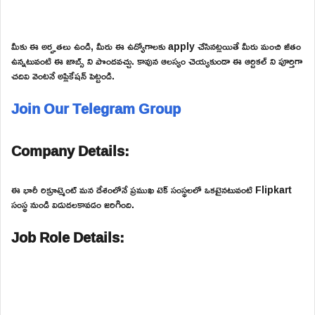
మీకు ఈ అర్హతలు ఉండి, మీరు ఈ ఉద్యోగాలకు apply చేసినట్లయితే మీరు మంచి జీతం
ఉన్నటువంటి ఈ జాబ్స్ ని పొందవచ్చు. కావున ఆలస్యం చెయ్యకుండా ఈ ఆర్టికల్ ని పూర్తిగా
చదివి వెంటనే అప్లికేషన్ పెట్టండి.
Join Our Telegram Group
Company Details:
ఈ భారీ రిక్రూట్మెంట్ మన దేశంలోనే ప్రముఖ టెక్ సంస్థలలో ఒకటైనటువంటి Flipkart
సంస్థ నుండి విడుదలకావడం జరిగింది.
Job Role Details: