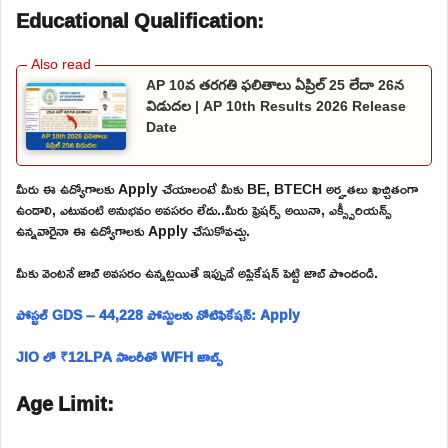
Educational Qualification:
AP 10వ తరగతి ఫలితాలు ఏప్రిల్ 25 లేదా 26న
విడుదల | AP 10th Results 2026 Release
Date
మీరు ఈ ఉద్యోగాలకు Apply చేయాలంటే మీకు BE, BTECH అర్హతలు ఖచ్చితంగా
ఉండాలి, ఎటువంటి అనుభవం అవసరం లేదు..మీరు ఫ్రెషర్స్ అయినా, ఎక్స్పీరియన్స్
ఉన్నవారైనా ఈ ఉద్యోగాలకు Apply చేసుకోవచ్చు.
మీకు వెంటనే జాబ్ అవసరం ఉన్నట్లయితే ఇప్పుడే అప్లికేషన్ పెట్టి జాబ్ పొందండి.
పోస్టల్ GDS – 44,228 పోస్టులకు నోటిఫికేషన్: Apply
JIO లో ₹12LPA సాలరీతో WFH జాబ్స్
Age Limit: