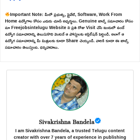
Important Note: మీలో ప్రభుత్వ, ప్రైవేట్, Software, Work From
Home ఉద్యోగాల కోసం ఎదురు చూసే అభ్యర్థులు. Genuine జాబ్స్ సమాచారం కోసం
మా Freejobsintelugu Website ని ప్రతి రోజు Visit చేసి ఇందులో ఉండే
ఉద్యోగ సమాచారాన్ని తెలుసుకొని వెంటనే ఆ పోస్టులకు అప్లికేషన్ పెట్టండి. అలాగే ఆ
ఉద్యోగ సమాచారాన్ని మీ మిత్రులకు కూడా Share చెయ్యండి. వారికి కూడా ఈ జాబ్స్
సమాచారం తెలుస్తుంది. ధన్యవాదాలు.
Sivakrishna Bandela
I am Sivakrishna Bandela, a trusted Telugu content
creator with over 7 years of experience in publishing