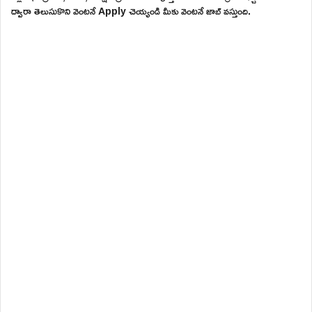
ద్వారా తెలుసుకొని వెంటనే Apply చెయ్యండి మీకు వెంటనే జాబ్ వస్తుంది.