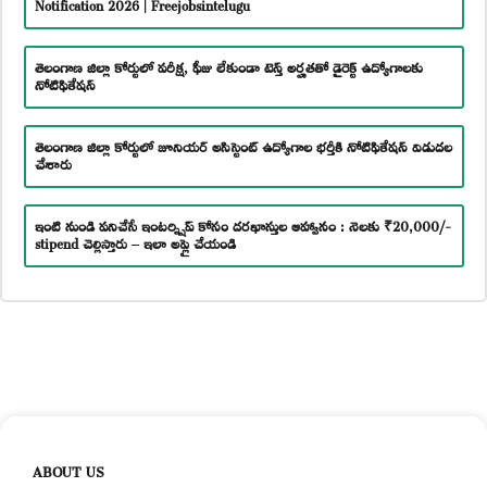
Notification 2026 | Freejobsintelugu
తెలంగాణ జిల్లా కోర్టులో పరీక్ష, ఫీజు లేకుండా టెన్త్ అర్హతతో డైరెక్ట్ ఉద్యోగాలకు
నోటిఫికేషన్
తెలంగాణ జిల్లా కోర్టులో జూనియర్ అసిస్టెంట్ ఉద్యోగాల భర్తీకి నోటిఫికేషన్ విడుదల
చేశారు
ఇంటి నుండి పనిచేసే ఇంటర్న్షిప్ కోసం దరఖాస్తుల ఆహ్వానం : నెలకు ₹20,000/-
stipend చెల్లిస్తారు – ఇలా అప్లై చేయండి
ABOUT US