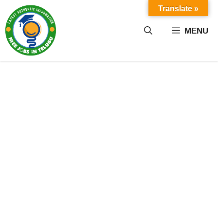
Skip
Translate »
to
content
MENU