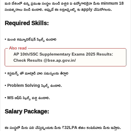
మన దేశంలో ఉన్న ప్రముఖ సంస్థల నుండి వచ్చిన ఏ ఉద్యోగానికైనా మీకు minmum 18
సంవత్సరాలు నిండి ఉండాలి. అప్పుడే ఈ రిక్రూట్మెంట్స్ కు apply చేసుకోగలరు.
Required Skills:
• మంచి కమ్యూనికేషన్ స్కిల్స్ ఉండాలి
AP 10th/SSC Supplememtary Exams 2025 Results:
Check Results @bse.ap.gov.in/
• కస్టమర్స్ తో మాట్లాడి వారి సమస్యలను తీర్చాలి
• Problem Solving స్కిల్స్ ఉండాలి.
• MS ఆఫీస్ స్కిల్స్ వచ్చి ఉండాలి.
Salary Package:
ఈ సంస్థలో మీరు పని చేస్తున్నందుకు మీకు ₹32LPA జీతం కంపెనీవారు మీకు ఇస్తారు.