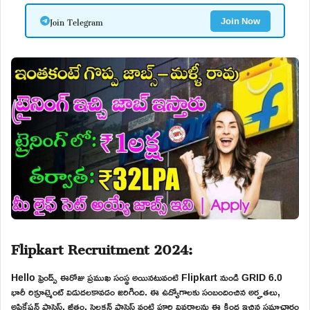
Join Telegram
Join Now
Flipkart Recruitment 2024:
Hello ఫ్రెండ్స్ ఈరోజు ప్రముఖ సంస్థ అయినటువంటి Flipkart నుండి GRID 6.0
భారీ రిక్రూట్మెంట్ విడుదలకావడం జరిగింది. ఈ ఉద్యోగాలకు సంబందించిన అర్హతలు,
అప్లికేషన్ ప్రాసెస్, జీతం, సెలక్షన్ ప్రాసెస్ వంటి పూర్తి వివరాలను ఈ క్రింద ఇచ్చిన సమాచారం