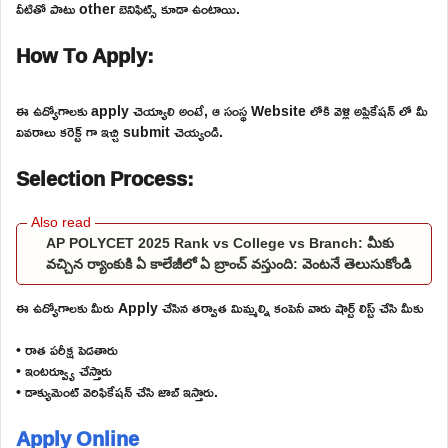
వీటితో పాటు other బెనిఫిట్స్ కూడా ఉంటాయి.
How To Apply:
ఈ ఉద్యోగాలకు apply చెయ్యాలి అంటే, ఆ సంస్థ Website లోకి వెళ్లి అప్లికేషన్ లో మీ
వివరాలు కరెక్ట్ గా ఇచ్చి submit చెయ్యండి.
Selection Process:
AP POLYCET 2025 Rank vs College vs Branch: మీకు
వచ్చిన ర్యాంకుకి ఏ కాలేజీలో ఏ బ్రాంచ్ వస్తుంది: వెంటనే తెలుసుకోండి
ఈ ఉద్యోగాలకు మీరు Apply చేసిన తర్వాత మిమ్మల్ని కంపెనీ వారు షార్ట్ లిస్ట్ చేసి మీకు
• రాత పరీక్ష పెడతారు
• ఇంటర్వ్యూ చేస్తారు
• డాక్యుమెంట్ వెరిఫికేషన్ చేసి జాబ్ ఇస్తారు.
Apply Online