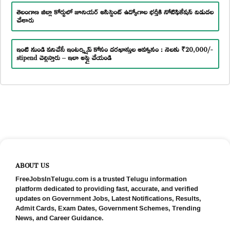
తెలంగాణ జిల్లా కోర్టులో జూనియర్ అసిస్టెంట్ ఉద్యోగాల భర్తీకి నోటిఫికేషన్ విడుదల
చేశారు
ఇంటి నుండి పనిచేసే ఇంటర్న్షిప్ కోసం దరఖాస్తుల ఆహ్వానం : నెలకు ₹20,000/-
stipend చెల్లిస్తారు – ఇలా అప్లై చేయండి
ABOUT US
FreeJobsInTelugu.com is a trusted Telugu information
platform dedicated to providing fast, accurate, and verified
updates on Government Jobs, Latest Notifications, Results,
Admit Cards, Exam Dates, Government Schemes, Trending
News, and Career Guidance.