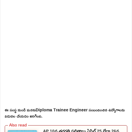
ఈ సంస్థ నుండి మనకుDiploma Trainee Engineer సంబందించిన ఉద్యోగాలను
విడుదల చేయడం జరిగింది.
AP 10వ తరగతి ఫలితాలు ఏప్రిల్ 25 లేదా 26న