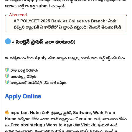
వివరాలు కరెక్ట్ గా ఇచ్చి submit చెయ్యండి.
AP POLYCET 2025 Rank vs College vs Branch: మీకు
వచ్చిన ర్యాంకుకి ఏ కాలేజీలో ఏ బ్రాంచ్ వస్తుంది: వెంటనే తెలుసుకోండి
» సెలక్షన్ ప్రాసెస్ ఎలా ఉంటుంది:
ఈ ఉద్యోగాలకు మీరు Apply చేసిన తర్వాత మిమ్మల్ని కంపెనీ వారు షార్ట్ లిస్ట్ చేసి మీకు
రాత పరీక్ష పెడతారు
ఇంటర్వ్యూ చేస్తారు
డాక్యుమెంట్ వెరిఫికేషన్ చేసి జాబ్ ఇస్తారు.
Apply Online
Important Note: మీలో ప్రభుత్వ, ప్రైవేట్, Software, Work From
Home ఉద్యోగాల కోసం ఎదురు చూసే అభ్యర్థులు.. Genuine జాబ్స్ సమాచారం కోసం
మా Freejobsintelugu Website ని ప్రతి రోజు Visit చేసి ఇందులో ఉండే
ఉద్యోగ సమాచారాన్ని తెలుసుకొని వెంటనే ఆ పోస్టులకు అప్లికేషన్ పెట్టండి. అలాగే ఆ