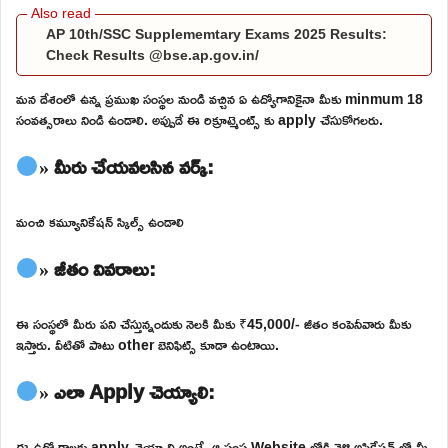
AP 10th/SSC Supplememtary Exams 2025 Results:
Check Results @bse.ap.gov.in/
మన దేశంలో ఉన్న ప్రముఖ సంస్థల నుండి వచ్చిన ఏ ఉద్యోగానికైనా మీకు minmum 18
సంవత్సరాలు నిండి ఉండాలి. అప్పుడే ఈ రిక్రూట్మెంట్స్ కు apply చేసుకోగలరు.
» మీరు చేయవలసిన వర్క్:
మంచి కమ్యూనికేషన్ స్కిల్స్ ఉండాలి
» జీతం వివరాలు:
ఈ సంస్థలో మీరు పని చేస్తున్నందుకు నెలకి మీకు ₹45,000/- జీతం కంపెనీవారు మీకు
ఇస్తారు. వీటితో పాటు other బెనిఫిట్స్ కూడా ఉంటాయి.
» ఎలా Apply చెయ్యాలి:
ఈ ఉద్యోగాలకు apply చెయ్యాలి అంటే, ఆ సంస్థ Website లోకి వెళ్లి అప్లికేషన్ లో మీ