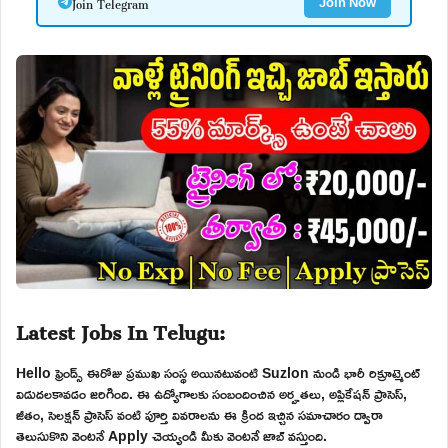
Join Telegram
Join Now
Latest Jobs In Telugu:
Hello ఫ్రెండ్స్ ఈరోజు ప్రముఖ సంస్థ అయినటువంటి Suzlon నుండి భారీ రిక్రూట్మెంట్
విడుదలకావడం జరిగింది. ఈ ఉద్యోగాలకు సంబందించిన అర్హతలు, అప్లికేషన్ ప్రాసెస్,
జీతం, సెలక్షన్ ప్రాసెస్ వంటి పూర్తి వివరాలను ఈ క్రింద ఇచ్చిన సమాచారం ద్వారా
తెలుసుకొని వెంటనే Apply చెయ్యండి మీకు వెంటనే జాబ్ వస్తుంది.