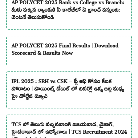
AP POLYCET 2025 Rank vs College vs Branch:
మీకు వచ్చిన ర్యాంకుకి ఏ కాలేజీలో ఏ బ్రాంచ్ వస్తుంది:
వెంటనే తెలుసుకోండి
AP POLYCET 2025 Final Results | Download
Scorecard & Results Now
IPL 2025 : SRH vs CSK – ప్లే ఆఫ్ కోసం కీలక
పోరాటం | పాయింట్స్ టేబుల్ లో చివర్లో ఉన్న జట్ల మధ్య
హై వోల్టేజ్ మ్యాచ్
TCS లో తెలుగు వచ్చినవారికి విజయవాడ, వైజాగ్,
హైదరాబాద్ లో ఉద్యోగాలు | TCS Recruitment 2024