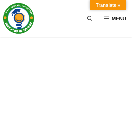
Skip
Translate »
to
content
MENU