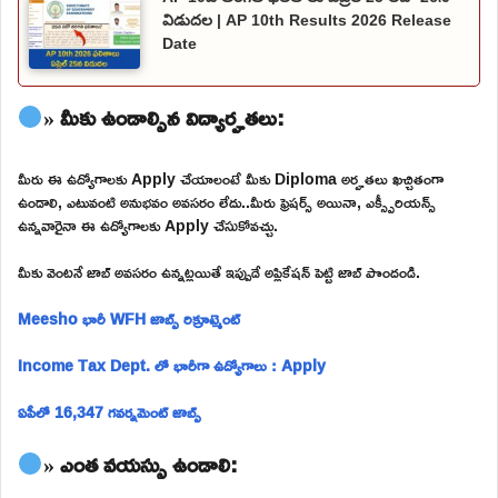
విడుదల | AP 10th Results 2026 Release
Date
» మీకు ఉండాల్సిన విద్యార్హతలు:
మీరు ఈ ఉద్యోగాలకు Apply చేయాలంటే మీకు Diploma అర్హతలు ఖచ్చితంగా
ఉండాలి, ఎటువంటి అనుభవం అవసరం లేదు..మీరు ఫ్రెషర్స్ అయినా, ఎక్స్పీరియన్స్
ఉన్నవారైనా ఈ ఉద్యోగాలకు Apply చేసుకోవచ్చు.
మీకు వెంటనే జాబ్ అవసరం ఉన్నట్లయితే ఇప్పుడే అప్లికేషన్ పెట్టి జాబ్ పొందండి.
Meesho భారీ WFH జాబ్స్ రిక్రూట్మెంట్
Income Tax Dept. లో భారీగా ఉద్యోగాలు : Apply
ఏపీలో 16,347 గవర్నమెంట్ జాబ్స్
» ఎంత వయస్సు ఉండాలి: