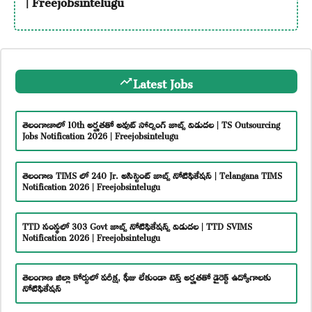
| Freejobsintelugu
Latest Jobs
తెలంగాణాలో 10th అర్హతతో అవుట్ సోర్సింగ్ జాబ్స్ విడుదల | TS Outsourcing
Jobs Notification 2026 | Freejobsintelugu
తెలంగాణ TIMS లో 240 Jr. అసిస్టెంట్ జాబ్స్ నోటిఫికేషన్ | Telangana TIMS
Notification 2026 | Freejobsintelugu
TTD సంస్థలో 303 Govt జాబ్స్ నోటిఫికేషన్స్ విడుదల | TTD SVIMS
Notification 2026 | Freejobsintelugu
తెలంగాణ జిల్లా కోర్టులో పరీక్ష, ఫీజు లేకుండా టెన్త్ అర్హతతో డైరెక్ట్ ఉద్యోగాలకు
నోటిఫికేషన్