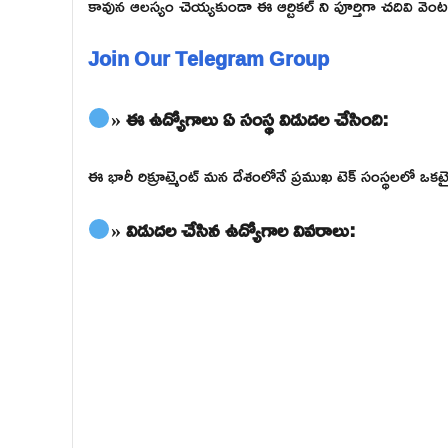
కావున ఆలస్యం చెయ్యకుండా ఈ ఆర్టికల్ ని పూర్తిగా చదివి వెంటనే 
Join Our Telegram Group
» ఈ ఉద్యోగాలు ఏ సంస్థ విడుదల చేసింది:
ఈ భారీ రిక్రూట్మెంట్ మన దేశంలోనే ప్రముఖ టెక్ సంస్థలలో 
» విడుదల చేసిన ఉద్యోగాల వివరాలు: