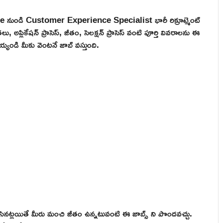
pe నుండి Customer Experience Specialist భారీ రిక్రూట్మెంట్
్లికేషన్ ప్రాసెస్, జీతం, సెలక్షన్ ప్రాసెస్ వంటి పూర్తి వివరాలను ఈ
్యండి మీకు వెంటనే జాబ్ వస్తుంది.
నట్లయితే మీరు మంచి జీతం ఉన్నటువంటి ఈ జాబ్స్ ని పొందవచ్చు.