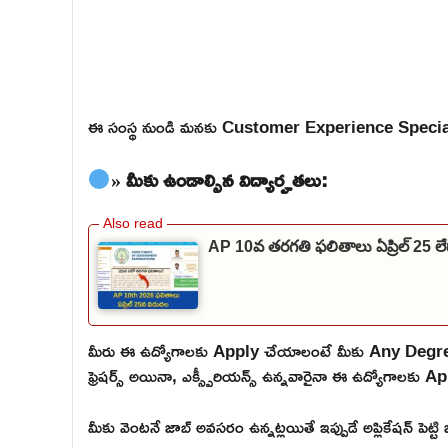
ఈ సంస్థ నుండి మనకు Customer Experience Speciali
» మీకు ఉండాల్సిన విద్యార్హతలు:
AP 10వ తరగతి ఫలితాలు ఏప్రిల్ 25 
మీరు ఈ ఉద్యోగాలకు Apply చేయాలంటే మీకు Any Degree
ఫ్రెషర్స్ అయినా, ఎక్స్పీరియన్స్ ఉన్నవారైనా ఈ ఉద్యోగాలకు Ap
మీకు వెంటనే జాబ్ అవసరం ఉన్నట్లయితే ఇప్పుడే అప్లికేషన్ పెట్ట