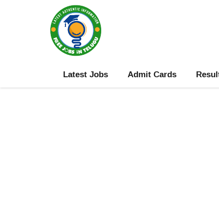
Skip
to
content
Latest Jobs
Admit Cards
Resul