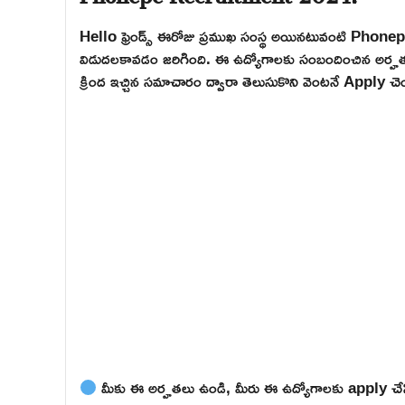
Hello ఫ్రెండ్స్ ఈరోజు ప్రముఖ సంస్థ అయినటువంటి Phone
విడుదలకావడం జరిగింది. ఈ ఉద్యోగాలకు సంబందించిన అర్హతలు, అప
క్రింద ఇచ్చిన సమాచారం ద్వారా తెలుసుకొని వెంటనే Apply చెయ
మీకు ఈ అర్హతలు ఉండి, మీరు ఈ ఉద్యోగాలకు apply చేసి