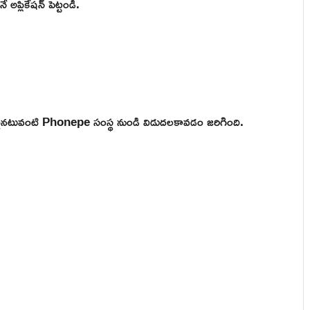
అప్లికేషన్ పెట్టండి.
ఒకటైనటువంటి Phonepe సంస్థ నుండి విడుదలకావడం జరిగింది.