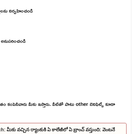
లను నిర్వహించండి
లను అనుసరించండి
తం కంపెనీవారు మీకు ఇస్తారు. వీటితో పాటు other బెనిఫిట్స్ కూడా
 వచ్చిన ర్యాంకుకి ఏ కాలేజీలో ఏ బ్రాంచ్ వస్తుంది: వెంటనే