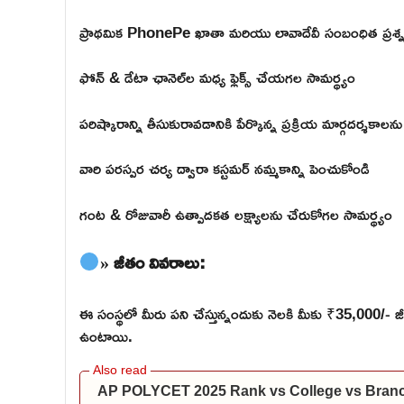
ప్రాథమిక PhonePe ఖాతా మరియు లావాదేవీ సంబంధిత ప్రశ్న
ఫోన్ & డేటా ఛానెల్‌ల మధ్య ఫ్లెక్స్ చేయగల సామర్థ్యం
పరిష్కారాన్ని తీసుకురావడానికి పేర్కొన్న ప్రక్రియ మార్గదర్శకా
వారి పరస్పర చర్య ద్వారా కస్టమర్ నమ్మకాన్ని పెంచుకోండి
గంట & రోజువారీ ఉత్పాదకత లక్ష్యాలను చేరుకోగల సామర్థ్యం
» జీతం వివరాలు:
ఈ సంస్థలో మీరు పని చేస్తున్నందుకు నెలకి మీకు ₹35,000/- జీ
ఉంటాయి.
AP POLYCET 2025 Rank vs College vs Branch: మీకు