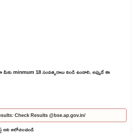
ికైనా మీకు minmum 18 సంవత్సరాలు నిండి ఉండాలి. అప్పుడే ఈ
ults: Check Results @bse.ap.gov.in/
స్ట్ అని ఆలోచించండి