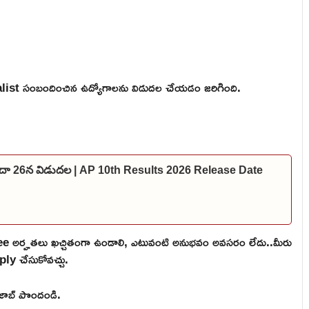
st సంబందించిన ఉద్యోగాలను విడుదల చేయడం జరిగింది.
లేదా 26న విడుదల | AP 10th Results 2026 Release Date
 అర్హతలు ఖచ్చితంగా ఉండాలి, ఎటువంటి అనుభవం అవసరం లేదు..మీరు
ply చేసుకోవచ్చు.
ి జాబ్ పొందండి.