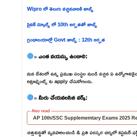
Wipro లో తెలుగు వచ్చినవారికి జాబ్స్
సైనిక్ స్కూల్స్ లో 10th అర్హతతో జాబ్స్
గ్రంధాలయాల్లో Govt జాబ్స్ : 12th అర్హత
» ఎంత వయస్సు ఉండాలి:
మన దేశంలో ఉన్న ప్రముఖ సంస్థల నుండి వచ్చిన ఏ ఉద్యోగాన
రిక్రూట్మెంట్స్ కు apply చేసుకోగలరు.
» మీరు చేయవలసిన వర్క్:
AP 10th/SSC Supplememtary Exams 2025 Res
చిత్తశుద్ధితో వ్యవహరించండి & ప్రతి పరస్పర చర్యలో కస్టమర్-ఫ