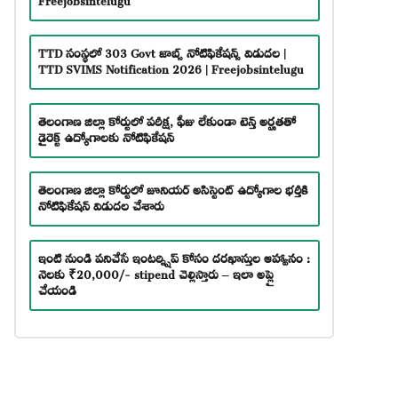
TTD సంస్థలో 303 Govt జాబ్స్ నోటిఫికేషన్స్ విడుదల |
TTD SVIMS Notification 2026 | Freejobsintelugu
తెలంగాణ జిల్లా కోర్టులో పరీక్ష, ఫీజు లేకుండా టెన్త్ అర్హతతో
డైరెక్ట్ ఉద్యోగాలకు నోటిఫికేషన్
తెలంగాణ జిల్లా కోర్టులో జూనియర్ అసిస్టెంట్ ఉద్యోగాల భర్తీకి
నోటిఫికేషన్ విడుదల చేశారు
ఇంటి నుండి పనిచేసే ఇంటర్న్షిప్ కోసం దరఖాస్తుల ఆహ్వానం :
నెలకు ₹20,000/- stipend చెల్లిస్తారు – ఇలా అప్లై
చేయండి