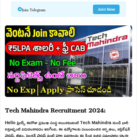
Join Telegram
Join Now
Tech Mahindra Recruitment 2024:
Hello ఫ్రెండ్స్ ఈరోజు ప్రముఖ సంస్థ అయినటువంటి Tech Mahindra నుండి భారీ
రిక్రూట్మెంట్ విడుదలకావడం జరిగింది. ఈ ఉద్యోగాలకు సంబందించిన అర్హతలు, అప్లికేషన్
ప్రాసెస్, జీతం, సెలక్షన్ ప్రాసెస్ వంటి పూర్తి వివరాలను ఈ క్రింద ఇచ్చిన సమాచారం ద్వారా