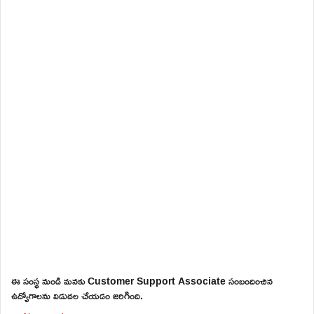
ఈ సంస్థ నుండి మనకు Customer Support Associate సంబందించిన
ఉద్యోగాలను విడుదల చేయడం జరిగింది.