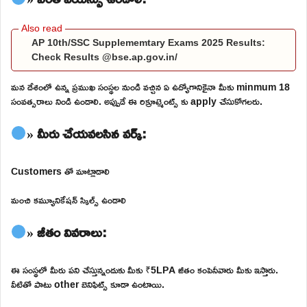
AP 10th/SSC Supplememtary Exams 2025 Results:
Check Results @bse.ap.gov.in/
మన దేశంలో ఉన్న ప్రముఖ సంస్థల నుండి వచ్చిన ఏ ఉద్యోగానికైనా మీకు minmum 18
సంవత్సరాలు నిండి ఉండాలి. అప్పుడే ఈ రిక్రూట్మెంట్స్ కు apply చేసుకోగలరు.
» మీరు చేయవలసిన వర్క్:
Customers తో మాట్లాడాలి
మంచి కమ్యూనికేషన్ స్కిల్స్ ఉండాలి
» జీతం వివరాలు:
ఈ సంస్థలో మీరు పని చేస్తున్నందుకు మీకు ₹5LPA జీతం కంపెనీవారు మీకు ఇస్తారు.
వీటితో పాటు other బెనిఫిట్స్ కూడా ఉంటాయి.