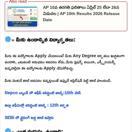
AP 10వ తరగతి ఫలితాలు ఏప్రిల్ 25 లేదా 26న
విడుదల | AP 10th Results 2026 Release
Date
» మీకు ఉండాల్సిన విద్యార్హతలు:
మీరు ఈ ఉద్యోగాలకు Apply చేయాలంటే మీకు Any Degree అర్హతలు ఖచ్చితంగా
ఉండాలి, ఎటువంటి అనుభవం అవసరం లేదు..మీరు ఫ్రెషర్స్ అయినా, ఎక్స్పీరియన్స్
ఉన్నవారైనా ఈ ఉద్యోగాలకు Apply చేసుకోవచ్చు.
మీకు వెంటనే జాబ్ అవసరం ఉన్నట్లయితే ఇప్పుడే అప్లికేషన్ పెట్టి జాబ్ పొందండి.
Repco బ్యాంక్ లో ఆఫీస్ అసిస్టెంట్ జాబ్స్:10th పాస్
జిల్లా ఆఫీసుల్లో అసిస్టెంట్ జాబ్స్ : 12th అర్హత
SEBI లో ట్రైనింగ్ ఇచ్చి జాబ్ ఇస్తారు
» ఎంత వయస్సు ఉండాలి: