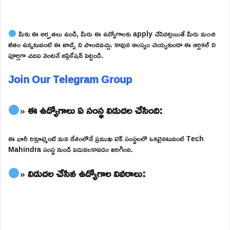
మీకు ఈ అర్హతలు ఉండి, మీరు ఈ ఉద్యోగాలకు apply చేసినట్లయితే మీరు మంచి
జీతం ఉన్నటువంటి ఈ జాబ్స్ ని పొందవచ్చు. కావున ఆలస్యం చెయ్యకుండా ఈ ఆర్టికల్ ని
పూర్తిగా చదివి వెంటనే అప్లికేషన్ పెట్టండి.
Join Our Telegram Group
» ఈ ఉద్యోగాలు ఏ సంస్థ విడుదల చేసింది:
ఈ భారీ రిక్రూట్మెంట్ మన దేశంలోనే ప్రముఖ టెక్ సంస్థలలో ఒకటైనటువంటి Tech
Mahindra సంస్థ నుండి విడుదలకావడం జరిగింది.
» విడుదల చేసిన ఉద్యోగాల వివరాలు: