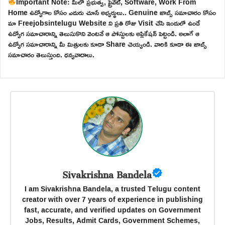
Important Note: మీలో ప్రభుత్వ, ప్రైవేట్, Software, Work From
Home ఉద్యోగాల కోసం ఎదురు చూసే అభ్యర్థులు.. Genuine జాబ్స్ సమాచారం కోసం
మా Freejobsintelugu Website ని ప్రతి రోజు Visit చేసి ఇందులో ఉండే
ఉద్యోగ సమాచారాన్ని తెలుసుకొని వెంటనే ఆ పోస్టులకు అప్లికేషన్ పెట్టండి. అలాగే ఆ
ఉద్యోగ సమాచారాన్ని మీ మిత్రులకు కూడా Share చెయ్యండి. వారికి కూడా ఈ జాబ్స్
సమాచారం తెలుస్తుంది. ధన్యవాదాలు.
Sivakrishna Bandela
I am Sivakrishna Bandela, a trusted Telugu content
creator with over 7 years of experience in publishing
fast, accurate, and verified updates on Government
Jobs, Results, Admit Cards, Government Schemes,