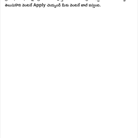
తెలుసుకొని వెంటనే Apply చెయ్యండి మీకు వెంటనే జాబ్ వస్తుంది.