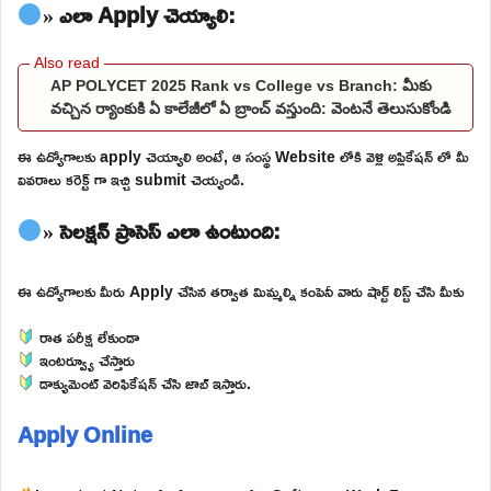
» ఎలా Apply చెయ్యాలి:
AP POLYCET 2025 Rank vs College vs Branch: మీకు
వచ్చిన ర్యాంకుకి ఏ కాలేజీలో ఏ బ్రాంచ్ వస్తుంది: వెంటనే తెలుసుకోండి
ఈ ఉద్యోగాలకు apply చెయ్యాలి అంటే, ఆ సంస్థ Website లోకి వెళ్లి అప్లికేషన్ లో మీ
వివరాలు కరెక్ట్ గా ఇచ్చి submit చెయ్యండి.
» సెలక్షన్ ప్రాసెస్ ఎలా ఉంటుంది:
ఈ ఉద్యోగాలకు మీరు Apply చేసిన తర్వాత మిమ్మల్ని కంపెనీ వారు షార్ట్ లిస్ట్ చేసి మీకు
రాత పరీక్ష లేకుండా
ఇంటర్వ్యూ చేస్తారు
డాక్యుమెంట్ వెరిఫికేషన్ చేసి జాబ్ ఇస్తారు.
Apply Online