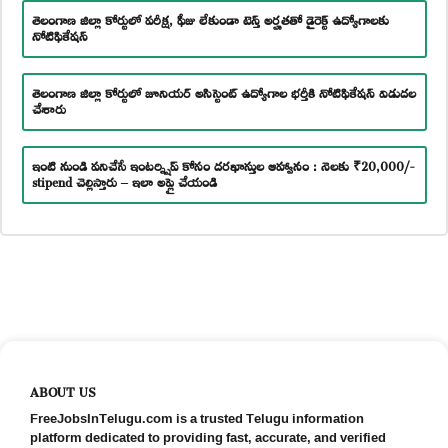
తెలంగాణ జిల్లా కోర్టులో పరీక్ష, ఫీజు లేకుండా టెన్త్ అర్హతతో డైరెక్ట్ ఉద్యోగాలకు
నోటిఫికేషన్
తెలంగాణ జిల్లా కోర్టులో జూనియర్ అసిస్టెంట్ ఉద్యోగాల భర్తీకి నోటిఫికేషన్ విడుదల
చేశారు
ఇంటి నుండి పనిచేసే ఇంటర్న్షిప్ కోసం దరఖాస్తుల ఆహ్వానం : నెలకు ₹20,000/-
stipend చెల్లిస్తారు – ఇలా అప్లై చేయండి
ABOUT US
FreeJobsInTelugu.com is a trusted Telugu information
platform dedicated to providing fast, accurate, and verified