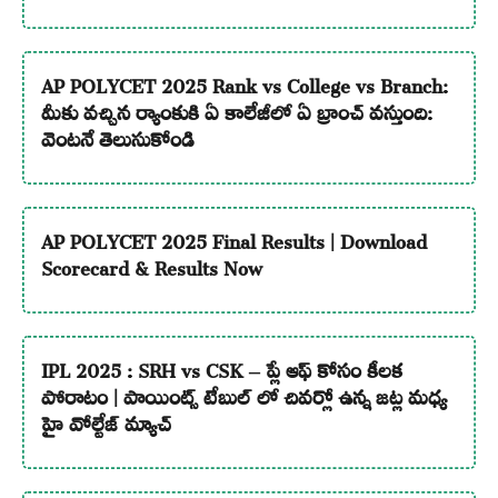
AP POLYCET 2025 Rank vs College vs Branch:
మీకు వచ్చిన ర్యాంకుకి ఏ కాలేజీలో ఏ బ్రాంచ్ వస్తుంది:
వెంటనే తెలుసుకోండి
AP POLYCET 2025 Final Results | Download
Scorecard & Results Now
IPL 2025 : SRH vs CSK – ప్లే ఆఫ్ కోసం కీలక
పోరాటం | పాయింట్స్ టేబుల్ లో చివర్లో ఉన్న జట్ల మధ్య
హై వోల్టేజ్ మ్యాచ్