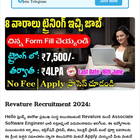
Join Telegram
Join Now
Revature Recruitment 2024:
Hello ఫ్రెండ్స్ ఈరోజు ప్రముఖ సంస్థ అయినటువంటి Revature నుండి Associate
Software Engineer భారీ రిక్రూట్మెంట్ విడుదలకావడం జరిగింది. ఈ ఉద్యోగాలకు
సంబందించిన అర్హతలు, అప్లికేషన్ ప్రాసెస్, జీతం, సెలక్షన్ ప్రాసెస్ వంటి పూర్తి వివరాలను
ఈ క్రింద ఇచ్చిన సమాచారం ద్వారా తెలుసుకొని వెంటనే Apply చెయ్యండి మీకు వెంటనే