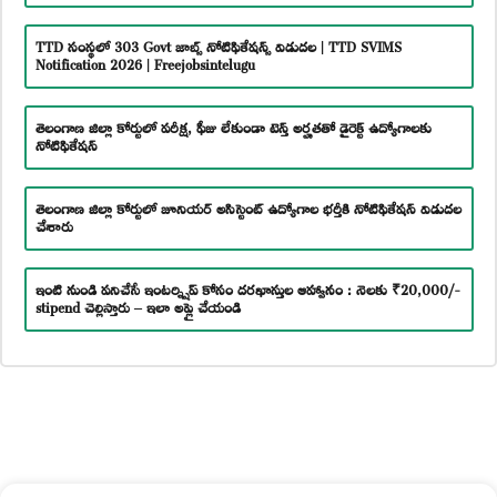
TTD సంస్థలో 303 Govt జాబ్స్ నోటిఫికేషన్స్ విడుదల | TTD SVIMS
Notification 2026 | Freejobsintelugu
తెలంగాణ జిల్లా కోర్టులో పరీక్ష, ఫీజు లేకుండా టెన్త్ అర్హతతో డైరెక్ట్ ఉద్యోగాలకు
నోటిఫికేషన్
తెలంగాణ జిల్లా కోర్టులో జూనియర్ అసిస్టెంట్ ఉద్యోగాల భర్తీకి నోటిఫికేషన్ విడుదల
చేశారు
ఇంటి నుండి పనిచేసే ఇంటర్న్షిప్ కోసం దరఖాస్తుల ఆహ్వానం : నెలకు ₹20,000/-
stipend చెల్లిస్తారు – ఇలా అప్లై చేయండి