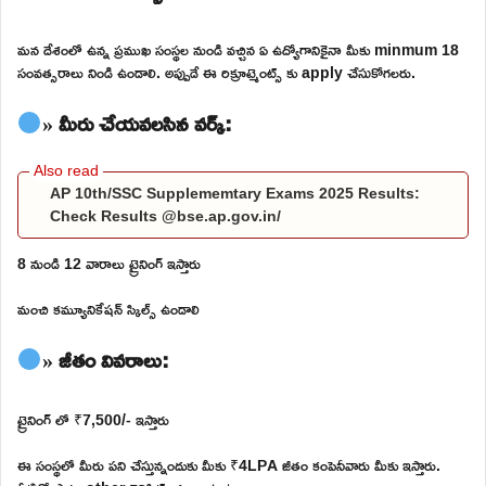
మన దేశంలో ఉన్న ప్రముఖ సంస్థల నుండి వచ్చిన ఏ ఉద్యోగానికైనా మీకు minmum 18
సంవత్సరాలు నిండి ఉండాలి. అప్పుడే ఈ రిక్రూట్మెంట్స్ కు apply చేసుకోగలరు.
» మీరు చేయవలసిన వర్క్:
AP 10th/SSC Supplememtary Exams 2025 Results:
Check Results @bse.ap.gov.in/
8 నుండి 12 వారాలు ట్రైనింగ్ ఇస్తారు
మంచి కమ్యూనికేషన్ స్కిల్స్ ఉండాలి
» జీతం వివరాలు:
ట్రైనింగ్ లో ₹7,500/- ఇస్తారు
ఈ సంస్థలో మీరు పని చేస్తున్నందుకు మీకు ₹4LPA జీతం కంపెనీవారు మీకు ఇస్తారు.