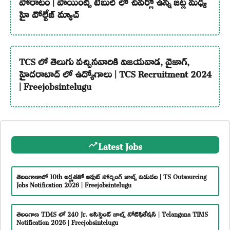
పోరాటం | పాయింట్స్ టేబుల్ లో చివర్లో ఉన్న జట్ల మధ్య
హై వోల్టేజ్ మ్యాచ్
TCS లో తెలుగు వచ్చినవారికి విజయవాడ, వైజాగ్,
హైదరాబాద్ లో ఉద్యోగాలు | TCS Recruitment 2024
| Freejobsintelugu
Latest Jobs
తెలంగాణాలో 10th అర్హతతో అవుట్ సోర్సింగ్ జాబ్స్ విడుదల | TS Outsourcing
Jobs Notification 2026 | Freejobsintelugu
తెలంగాణ TIMS లో 240 Jr. అసిస్టెంట్ జాబ్స్ నోటిఫికేషన్ | Telangana TIMS
Notification 2026 | Freejobsintelugu