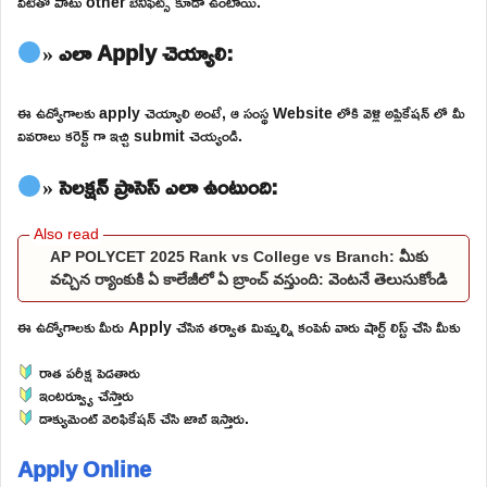
వీటితో పాటు other బెనిఫిట్స్ కూడా ఉంటాయి.
» ఎలా Apply చెయ్యాలి:
ఈ ఉద్యోగాలకు apply చెయ్యాలి అంటే, ఆ సంస్థ Website లోకి వెళ్లి అప్లికేషన్ లో మీ
వివరాలు కరెక్ట్ గా ఇచ్చి submit చెయ్యండి.
» సెలక్షన్ ప్రాసెస్ ఎలా ఉంటుంది:
AP POLYCET 2025 Rank vs College vs Branch: మీకు
వచ్చిన ర్యాంకుకి ఏ కాలేజీలో ఏ బ్రాంచ్ వస్తుంది: వెంటనే తెలుసుకోండి
ఈ ఉద్యోగాలకు మీరు Apply చేసిన తర్వాత మిమ్మల్ని కంపెనీ వారు షార్ట్ లిస్ట్ చేసి మీకు
రాత పరీక్ష పెడతారు
ఇంటర్వ్యూ చేస్తారు
డాక్యుమెంట్ వెరిఫికేషన్ చేసి జాబ్ ఇస్తారు.
Apply Online