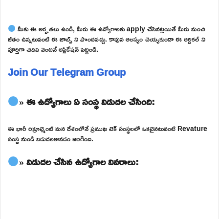
మీకు ఈ అర్హతలు ఉండి, మీరు ఈ ఉద్యోగాలకు apply చేసినట్లయితే మీరు మంచి
జీతం ఉన్నటువంటి ఈ జాబ్స్ ని పొందవచ్చు. కావున ఆలస్యం చెయ్యకుండా ఈ ఆర్టికల్ ని
పూర్తిగా చదివి వెంటనే అప్లికేషన్ పెట్టండి.
Join Our Telegram Group
» ఈ ఉద్యోగాలు ఏ సంస్థ విడుదల చేసింది:
ఈ భారీ రిక్రూట్మెంట్ మన దేశంలోనే ప్రముఖ టెక్ సంస్థలలో ఒకటైనటువంటి Revature
సంస్థ నుండి విడుదలకావడం జరిగింది.
» విడుదల చేసిన ఉద్యోగాల వివరాలు: