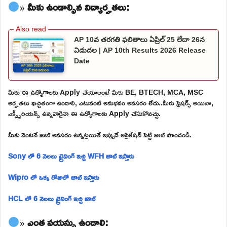
» మీకు ఉండాల్సిన విద్యార్హతలు:
AP 10వ తరగతి ఫలితాలు ఏప్రిల్ 25 లేదా 26న
విడుదల | AP 10th Results 2026 Release
Date
మీరు ఈ ఉద్యోగాలకు Apply చేయాలంటే మీకు BE, BTECH, MCA, MSC
అర్హతలు ఖచ్చితంగా ఉండాలి, ఎటువంటి అనుభవం అవసరం లేదు..మీరు ఫ్రెషర్స్ అయినా,
ఎక్స్పీరియన్స్ ఉన్నవారైనా ఈ ఉద్యోగాలకు Apply చేసుకోవచ్చు.
మీకు వెంటనే జాబ్ అవసరం ఉన్నట్లయితే ఇప్పుడే అప్లికేషన్ పెట్టి జాబ్ పొందండి.
Sony లో 6 నెలలు ట్రైనింగ్ ఇచ్చి WFH జాబ్ ఇస్తారు
Wipro లో ఒక్క రోజులో జాబ్ ఇస్తారు
HCL లో 6 నెలలు ట్రైనింగ్ ఇచ్చి జాబ్
» ఎంత వయస్సు ఉండాలి: