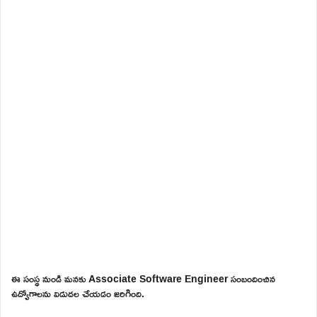
ఈ సంస్థ నుండి మనకు Associate Software Engineer సంబందించిన
ఉద్యోగాలను విడుదల చేయడం జరిగింది.