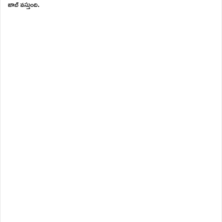
జాబ్ వస్తుంది.