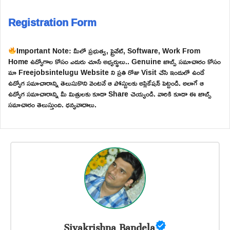
Registration Form
Important Note: మీలో ప్రభుత్వ, ప్రైవేట్, Software, Work From
Home ఉద్యోగాల కోసం ఎదురు చూసే అభ్యర్థులు.. Genuine జాబ్స్ సమాచారం కోసం
మా Freejobsintelugu Website ని ప్రతి రోజు Visit చేసి ఇందులో ఉండే
ఉద్యోగ సమాచారాన్ని తెలుసుకొని వెంటనే ఆ పోస్టులకు అప్లికేషన్ పెట్టండి. అలాగే ఆ
ఉద్యోగ సమాచారాన్ని మీ మిత్రులకు కూడా Share చెయ్యండి. వారికి కూడా ఈ జాబ్స్
సమాచారం తెలుస్తుంది. ధన్యవాదాలు.
Sivakrishna Bandela