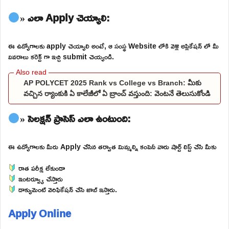
» ఎలా Apply చెయ్యాలి:
ఈ ఉద్యోగాలకు apply చెయ్యాలి అంటే, ఆ సంస్థ Website లోకి వెళ్లి అప్లికేషన్ లో మీ
వివరాలు కరెక్ట్ గా ఇచ్చి submit చెయ్యండి.
AP POLYCET 2025 Rank vs College vs Branch: మీకు
వచ్చిన ర్యాంకుకి ఏ కాలేజీలో ఏ బ్రాంచ్ వస్తుంది: వెంటనే తెలుసుకోండి
» సెలక్షన్ ప్రాసెస్ ఎలా ఉంటుంది:
ఈ ఉద్యోగాలకు మీరు Apply చేసిన తర్వాత మిమ్మల్ని కంపెనీ వారు షార్ట్ లిస్ట్ చేసి మీకు
రాత పరీక్ష లేకుండా
ఇంటర్వ్యూ చేస్తారు
డాక్యుమెంట్ వెరిఫికేషన్ చేసి జాబ్ ఇస్తారు.
Apply Online