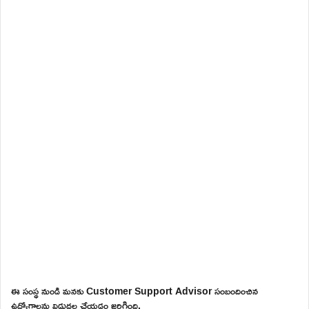
ఈ సంస్థ నుండి మనకు Customer Support Advisor సంబందించిన
ఉద్యోగాలను విడుదల చేయడం జరిగింది.