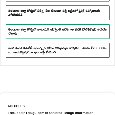
తెలంగాణ జిల్లా కోర్టులో పరీక్ష, ఫీజు లేకుండా టెన్త్ అర్హతతో డైరెక్ట్ ఉద్యోగాలకు
నోటిఫికేషన్
తెలంగాణ జిల్లా కోర్టులో జూనియర్ అసిస్టెంట్ ఉద్యోగాల భర్తీకి నోటిఫికేషన్ విడుదల
చేశారు
ఇంటి నుండి పనిచేసే ఇంటర్న్షిప్ కోసం దరఖాస్తుల ఆహ్వానం : నెలకు ₹20,000/-
stipend చెల్లిస్తారు – ఇలా అప్లై చేయండి
ABOUT US
FreeJobsInTelugu.com is a trusted Telugu information