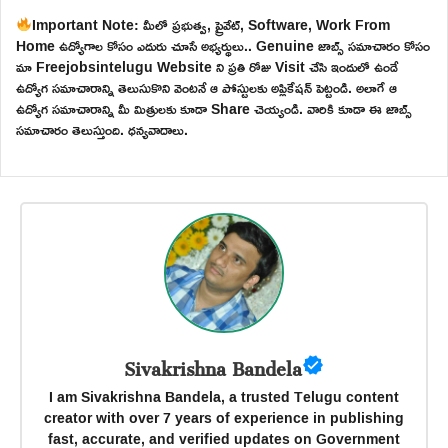
Important Note: మీలో ప్రభుత్వ, ప్రైవేట్, Software, Work From
Home ఉద్యోగాల కోసం ఎదురు చూసే అభ్యర్థులు.. Genuine జాబ్స్ సమాచారం కోసం
మా Freejobsintelugu Website ని ప్రతి రోజు Visit చేసి ఇందులో ఉండే
ఉద్యోగ సమాచారాన్ని తెలుసుకొని వెంటనే ఆ పోస్టులకు అప్లికేషన్ పెట్టండి. అలాగే ఆ
ఉద్యోగ సమాచారాన్ని మీ మిత్రులకు కూడా Share చెయ్యండి. వారికి కూడా ఈ జాబ్స్
సమాచారం తెలుస్తుంది. ధన్యవాదాలు.
Sivakrishna Bandela
I am Sivakrishna Bandela, a trusted Telugu content
creator with over 7 years of experience in publishing
fast, accurate, and verified updates on Government