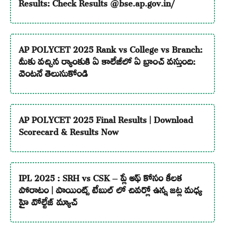
Results: Check Results @bse.ap.gov.in/
AP POLYCET 2025 Rank vs College vs Branch:
మీకు వచ్చిన ర్యాంకుకి ఏ కాలేజీలో ఏ బ్రాంచ్ వస్తుంది:
వెంటనే తెలుసుకోండి
AP POLYCET 2025 Final Results | Download
Scorecard & Results Now
IPL 2025 : SRH vs CSK – ప్లే ఆఫ్ కోసం కీలక
పోరాటం | పాయింట్స్ టేబుల్ లో చివర్లో ఉన్న జట్ల మధ్య
హై వోల్టేజ్ మ్యాచ్