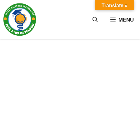
Skip
Translate »
to
content
MENU