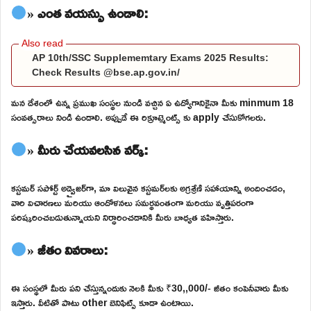
» ఎంత వయస్సు ఉండాలి:
AP 10th/SSC Supplememtary Exams 2025 Results:
Check Results @bse.ap.gov.in/
మన దేశంలో ఉన్న ప్రముఖ సంస్థల నుండి వచ్చిన ఏ ఉద్యోగానికైనా మీకు minmum 18
సంవత్సరాలు నిండి ఉండాలి. అప్పుడే ఈ రిక్రూట్మెంట్స్ కు apply చేసుకోగలరు.
» మీరు చేయవలసిన వర్క్:
కస్టమర్ సపోర్ట్ అడ్వైజర్‌గా, మా విలువైన కస్టమర్‌లకు అగ్రశ్రేణి సహాయాన్ని అందించడం,
వారి విచారణలు మరియు ఆందోళనలు సమర్థవంతంగా మరియు వృత్తిపరంగా
పరిష్కరించబడుతున్నాయని నిర్ధారించడానికి మీరు బాధ్యత వహిస్తారు.
» జీతం వివరాలు:
ఈ సంస్థలో మీరు పని చేస్తున్నందుకు నెలకి మీకు ₹30,,000/- జీతం కంపెనీవారు మీకు
ఇస్తారు. వీటితో పాటు other బెనిఫిట్స్ కూడా ఉంటాయి.