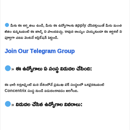
మీకు ఈ అర్హతలు ఉండి, మీరు ఈ ఉద్యోగాలకు apply చేసినట్లయితే మీరు మంచి
జీతం ఉన్నటువంటి ఈ జాబ్స్ ని పొందవచ్చు. కావున ఆలస్యం చెయ్యకుండా ఈ ఆర్టికల్ ని
పూర్తిగా చదివి వెంటనే అప్లికేషన్ పెట్టండి.
Join Our Telegram Group
» ఈ ఉద్యోగాలు ఏ సంస్థ విడుదల చేసింది:
ఈ భారీ రిక్రూట్మెంట్ మన దేశంలోనే ప్రముఖ టెక్ సంస్థలలో ఒకటైనటువంటి
Concentrix సంస్థ నుండి విడుదలకావడం జరిగింది.
» విడుదల చేసిన ఉద్యోగాల వివరాలు: