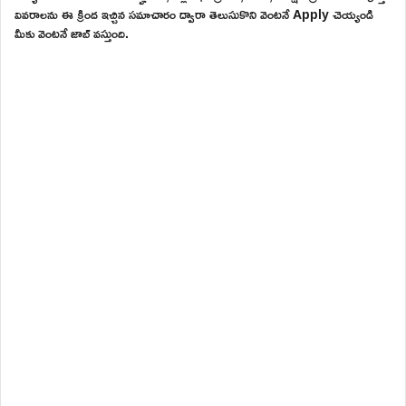
వివరాలను ఈ క్రింద ఇచ్చిన సమాచారం ద్వారా తెలుసుకొని వెంటనే Apply చెయ్యండి
మీకు వెంటనే జాబ్ వస్తుంది.