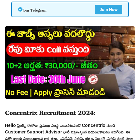
Join Telegram
Join Now
Concentrix Recruitment 2024:
Hello ఫ్రెండ్స్ ఈరోజు ప్రముఖ సంస్థ అయినటువంటి Concentrix నుండి
Customer Support Advisor భారీ రిక్రూట్మెంట్ విడుదలకావడం జరిగింది. ఈ
ఉద్యోగాలకు సంబందించిన అర్హతలు, అప్లికేషన్ ప్రాసెస్, జీతం, సెలక్షన్ ప్రాసెస్ వంటి పూర్తి