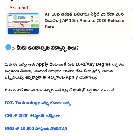
AP 10వ తరగతి ఫలితాలు ఏప్రిల్ 25 లేదా 26న
విడుదల | AP 10th Results 2026 Release
Date
» మీకు ఉండాల్సిన విద్యార్హతలు:
మీరు ఈ ఉద్యోగాలకు Apply చేయాలంటే మీకు 10+2/Any Degree అర్హతలు
ఖచ్చితంగా ఉండాలి, ఎటువంటి అనుభవం అవసరం లేదు..మీరు ఫ్రెషర్స్ అయినా,
ఎక్స్పీరియన్స్ ఉన్నవారైనా ఈ ఉద్యోగాలకు Apply చేసుకోవచ్చు.
మీకు వెంటనే జాబ్ అవసరం ఉన్నట్లయితే ఇప్పుడే అప్లికేషన్ పెట్టి జాబ్ పొందండి.
DXC Technology పరీక్ష లేకుండా జాబ్స్
CBI లో 3000 పోస్టులతో ఉద్యోగాలు
RRB లో 10,000 పోస్టులకు నోటిఫికేషన్