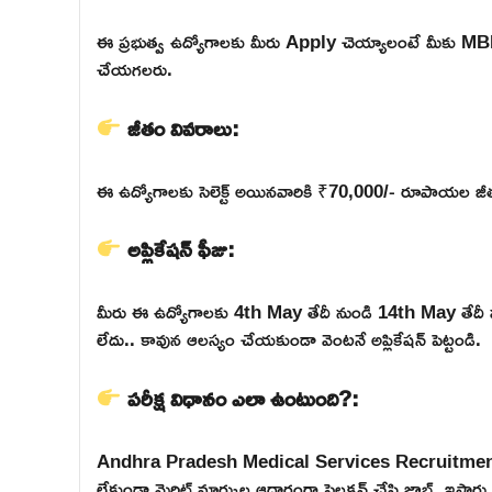
ఈ ప్రభుత్వ ఉద్యోగాలకు మీరు Apply చెయ్యాలంటే మీకు MBB
చేయగలరు.
జీతం వివరాలు:
ఈ ఉద్యోగాలకు సెలెక్ట్ అయినవారికి ₹70,000/- రూపాయల జీతం
అప్లికేషన్ ఫీజు:
మీరు ఈ ఉద్యోగాలకు 4th May తేదీ నుండి 14th May తేద
లేదు.. కావున ఆలస్యం చేయకుండా వెంటనే అప్లికేషన్ పెట్టండి.
పరీక్ష విధానం ఎలా ఉంటుంది?:
Andhra Pradesh Medical Services Recruitment Bo
లేకుండా మెరిట్ మార్కుల ఆధారంగా సెలక్షన్ చేసి జాబ్స్ ఇస్తారు.