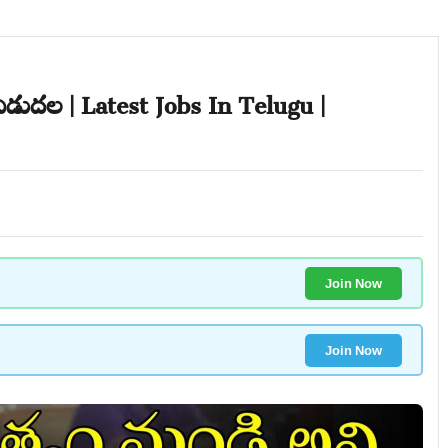
డుదల | Latest Jobs In Telugu |
Join Now
Join Now