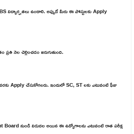
S విద్యార్హతలు ఉండాలి. అప్పుడే మీరు ఈ పోస్టులకు Apply
 ప్రతి నెల చెల్లించడం జరుగుతుంది.
ీ వరకు Apply చేసుకోగలరు. ఇందులో SC, ST లకు ఎటువంటి ఫీజు
ard నుండి విడుదల అయిన ఈ ఉద్యోగాలను ఎటువంటి రాత పరీక్ష