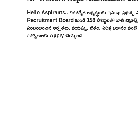
Hello Aspirants.. నిరుద్యోగ అభ్యర్థులకు ప్రముఖ ప్ర
Recruitment Board నుండి 158 పోస్టులతో భారీ రిక్రూట్మెంట్
సంబందించిన అర్హతలు, వయస్సు, జీతం, పరీక్ష విధానం వంటి పూ
ఉద్యోగాలకు Apply చెయ్యండి.