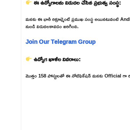
ఈ ఉద్యోగాలను విడుదల చేసిన ప్రభుత్వ సంస్థ:
మనకు ఈ భారీ రిక్రూట్మెంట్ ప్రముఖ సంస్థ అయినటువం
నుండి విడుదలకావడం జరిగింది.
Join Our Telegram Group
ఉద్యోగ ఖాళీల వివరాలు:
మొత్తం 158 పోస్టులతో ఈ నోటిఫికేషన్ మనకు Official గా రి