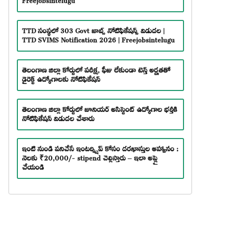
TTD సంస్థలో 303 Govt జాబ్స్ నోటిఫికేషన్స్ విడుదల |
TTD SVIMS Notification 2026 | Freejobsintelugu
తెలంగాణ జిల్లా కోర్టులో పరీక్ష, ఫీజు లేకుండా టెన్త్ అర్హతతో
డైరెక్ట్ ఉద్యోగాలకు నోటిఫికేషన్
తెలంగాణ జిల్లా కోర్టులో జూనియర్ అసిస్టెంట్ ఉద్యోగాల భర్తీకి
నోటిఫికేషన్ విడుదల చేశారు
ఇంటి నుండి పనిచేసే ఇంటర్న్షిప్ కోసం దరఖాస్తుల ఆహ్వానం :
నెలకు ₹20,000/- stipend చెల్లిస్తారు – ఇలా అప్లై
చేయండి