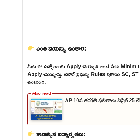
ఎంత వయస్సు ఉండాలి:
మీరు ఈ ఉద్యోగాలకు Apply చెయ్యాలి అంటే మీకు Mini
Apply చెయ్యొచ్చు. అలాగే ప్రభుత్వ Rules ప్రకారం SC,
ఉంటుంది.
AP 10వ తరగతి ఫలితాలు ఏప్రిల్ 25 
కావాల్సిన విద్యార్హతలు: