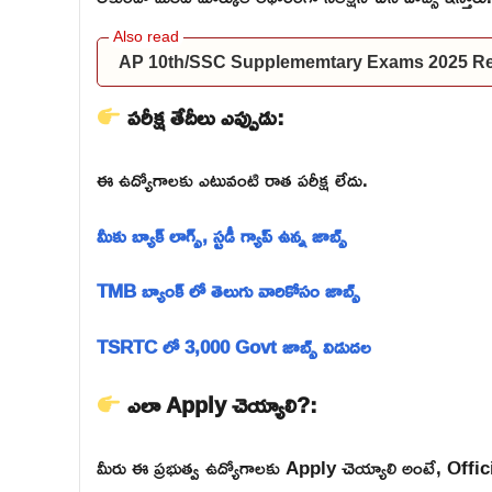
AP 10th/SSC Supplememtary Exams 2025 Res
పరీక్ష తేదీలు ఎప్పుడు:
ఈ ఉద్యోగాలకు ఎటువంటి రాత పరీక్ష లేదు.
మీకు బ్యాక్ లాగ్స్, స్టడీ గ్యాప్ ఉన్న జాబ్స్
TMB బ్యాంక్ లో తెలుగు వారికోసం జాబ్స్
TSRTC లో 3,000 Govt జాబ్స్ విడుదల
ఎలా Apply చెయ్యాలి?:
మీరు ఈ ప్రభుత్వ ఉద్యోగాలకు Apply చెయ్యాలి అంటే, Official వె