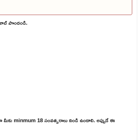
ి జాబ్ పొందండి.
ికైనా మీకు minmum 18 సంవత్సరాలు నిండి ఉండాలి. అప్పుడే ఈ