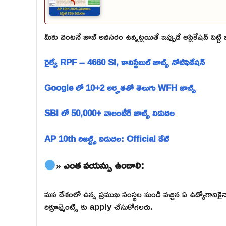
మీకు వెంటనే జాబ్ అవసరం ఉన్నట్లయితే ఇప్పుడే అప్లికేషన్ పెట్ట
రైల్వే RPF – 4660 SI, కానిస్టేబుల్ జాబ్స్ నోటిఫికేషన్
Google లో 10+2 అర్హతతో తెలుగు WFH జాబ్స్
SBI లో 50,000+ వాలంటీర్ జాబ్స్ విడుదల
AP 10th రిజల్ట్స్ విడుదల: Official డేట్
» ఎంత వయస్సు ఉండాలి:
మన దేశంలో ఉన్న ప్రముఖ సంస్థల నుండి వచ్చిన ఏ ఉద్యోగాన
రిక్రూట్మెంట్స్ కు apply చేసుకోగలరు.