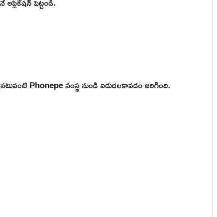
అప్లికేషన్ పెట్టండి.
ఒకటైనటువంటి Phonepe సంస్థ నుండి విడుదలకావడం జరిగింది.