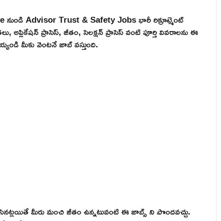
e నుండి Advisor Trust & Safety Jobs భారీ రిక్రూట్మెంట్
్లికేషన్ ప్రాసెస్, జీతం, సెలక్షన్ ప్రాసెస్ వంటి పూర్తి వివరాలను ఈ
్యండి మీకు వెంటనే జాబ్ వస్తుంది.
నట్లయితే మీరు మంచి జీతం ఉన్నటువంటి ఈ జాబ్స్ ని పొందవచ్చు.