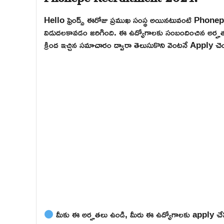
Hello ఫ్రెండ్స్ ఈరోజు ప్రముఖ సంస్థ అయినటువంటి Phonep
విడుదలకావడం జరిగింది. ఈ ఉద్యోగాలకు సంబందించిన అర్హతలు, అప
క్రింద ఇచ్చిన సమాచారం ద్వారా తెలుసుకొని వెంటనే Apply చెయ
మీకు ఈ అర్హతలు ఉండి, మీరు ఈ ఉద్యోగాలకు apply చేసి