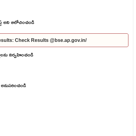
స్ట్ అని ఆలోచించండి
ults: Check Results @bse.ap.gov.in/
లను నిర్వహించండి
లను అనుసరించండి