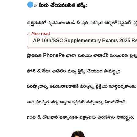
» మీరు చేయవలసిన వర్క్:
చిత్తశుద్ధితో వ్యవహరించండి & ప్రతి పరస్పర చర్యలో కస్టమర్-ఫ
AP 10th/SSC Supplememtary Exams 2025 Res
ప్రాథమిక PhonePe ఖాతా మరియు లావాదేవీ సంబంధిత ప్రశ్న
ఫోన్ & డేటా ఛానెల్‌ల మధ్య ఫ్లెక్స్ చేయగల సామర్థ్యం
పరిష్కారాన్ని తీసుకురావడానికి పేర్కొన్న ప్రక్రియ మార్గదర్శకా
వారి పరస్పర చర్య ద్వారా కస్టమర్ నమ్మకాన్ని పెంచుకోండి
గంట & రోజువారీ ఉత్పాదకత లక్ష్యాలను చేరుకోగల సామర్థ్యం.