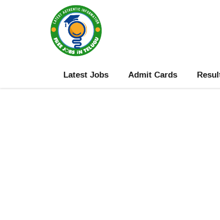
Skip
to
content
Latest Jobs
Admit Cards
Resul