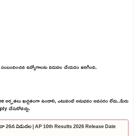
ంబందించిన ఉద్యోగాలను విడుదల చేయడం జరిగింది.
 అర్హతలు ఖచ్చితంగా ఉండాలి, ఎటువంటి అనుభవం అవసరం లేదు..మీరు
ply చేసుకోవచ్చు.
లేదా 26న విడుదల | AP 10th Results 2026 Release Date