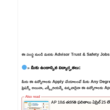
ఈ సంస్థ నుండి మనకు Advisor Trust & Safety Jobs స
» మీకు ఉండాల్సిన విద్యార్హతలు:
మీరు ఈ ఉద్యోగాలకు Apply చేయాలంటే మీకు Any Degree
ఫ్రెషర్స్ అయినా, ఎక్స్పీరియన్స్ ఉన్నవారైనా ఈ ఉద్యోగాలకు Ap
AP 10వ తరగతి ఫలితాలు ఏప్రిల్ 25 