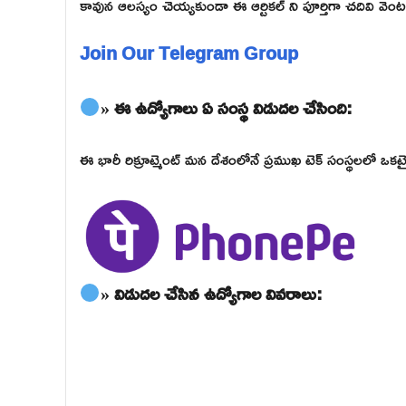
కావున ఆలస్యం చెయ్యకుండా ఈ ఆర్టికల్ ని పూర్తిగా చదివి వెంటనే 
Join Our Telegram Group
» ఈ ఉద్యోగాలు ఏ సంస్థ విడుదల చేసింది:
ఈ భారీ రిక్రూట్మెంట్ మన దేశంలోనే ప్రముఖ టెక్ సంస్థలలో 
» విడుదల చేసిన ఉద్యోగాల వివరాలు: