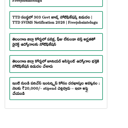
TTD సంస్థలో 303 Govt జాబ్స్ నోటిఫికేషన్స్ విడుదల |
TTD SVIMS Notification 2026 | Freejobsintelugu
తెలంగాణ జిల్లా కోర్టులో పరీక్ష, ఫీజు లేకుండా టెన్త్ అర్హతతో
డైరెక్ట్ ఉద్యోగాలకు నోటిఫికేషన్
తెలంగాణ జిల్లా కోర్టులో జూనియర్ అసిస్టెంట్ ఉద్యోగాల భర్తీకి
నోటిఫికేషన్ విడుదల చేశారు
ఇంటి నుండి పనిచేసే ఇంటర్న్షిప్ కోసం దరఖాస్తుల ఆహ్వానం :
నెలకు ₹20,000/- stipend చెల్లిస్తారు – ఇలా అప్లై
చేయండి