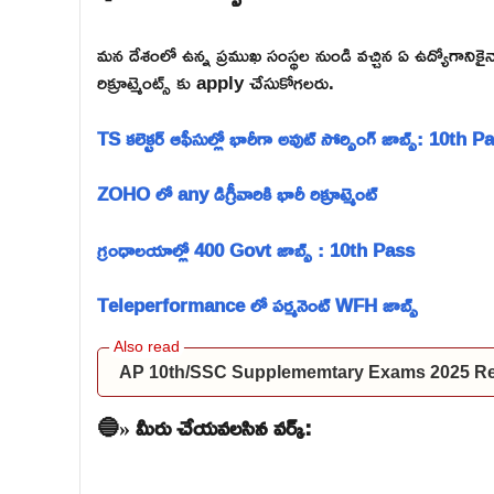
మన దేశంలో ఉన్న ప్రముఖ సంస్థల నుండి వచ్చిన ఏ ఉద్యోగాన
రిక్రూట్మెంట్స్ కు apply చేసుకోగలరు.
TS కలెక్టర్ ఆఫీసుల్లో భారీగా అవుట్ సోర్సింగ్ జాబ్స్: 10th P
ZOHO లో any డిగ్రీవారికి భారీ రిక్రూట్మెంట్
గ్రంధాలయాల్లో 400 Govt జాబ్స్ : 10th Pass
Teleperformance లో పర్మనెంట్ WFH జాబ్స్
AP 10th/SSC Supplememtary Exams 2025 Res
🔵» మీరు చేయవలసిన వర్క్: