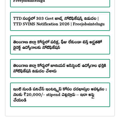
TTD సంస్థలో 303 Govt జాబ్స్ నోటిఫికేషన్స్ విడుదల |
TTD SVIMS Notification 2026 | Freejobsintelugu
తెలంగాణ జిల్లా కోర్టులో పరీక్ష, ఫీజు లేకుండా టెన్త్ అర్హతతో
డైరెక్ట్ ఉద్యోగాలకు నోటిఫికేషన్
తెలంగాణ జిల్లా కోర్టులో జూనియర్ అసిస్టెంట్ ఉద్యోగాల భర్తీకి
నోటిఫికేషన్ విడుదల చేశారు
ఇంటి నుండి పనిచేసే ఇంటర్న్షిప్ కోసం దరఖాస్తుల ఆహ్వానం :
నెలకు ₹20,000/- stipend చెల్లిస్తారు – ఇలా అప్లై
చేయండి