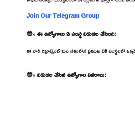
Join Our Telegram Group
🔵» ఈ ఉద్యోగాలు ఏ సంస్థ విడుదల చేసింది:
ఈ భారీ రిక్రూట్మెంట్ మన దేశంలోనే ప్రముఖ టెక్ సంస్థలలో
🔵» విడుదల చేసిన ఉద్యోగాల వివరాలు: