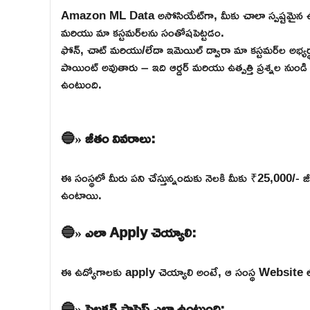
Amazon ML Data అసోసియేట్‌గా, మీకు చాలా స్పష్టమైన ఉద్
మరియు మా కస్టమర్‌లను సంతోషపెట్టడం.
ఫోన్, చాట్ మరియు/లేదా ఇమెయిల్ ద్వారా మా కస్టమర్‌ల అభ్య
పాయింట్ అవుతారు – ఇది ఆర్డర్ మరియు ఉత్పత్తి ప్రశ్నల నుండి చ
ఉంటుంది.
🔵» జీతం వివరాలు:
ఈ సంస్థలో మీరు పని చేస్తున్నందుకు నెలకి మీకు ₹25,000/- జీ
ఉంటాయి.
🔵» ఎలా Apply చెయ్యాలి:
ఈ ఉద్యోగాలకు apply చెయ్యాలి అంటే, ఆ సంస్థ Website లోకి వె
🔵» సెలక్షన్ ప్రాసెస్ ఎలా ఉంటుంది: