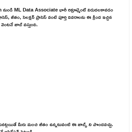
n నుండి ML Data Associate భారీ రిక్రూట్మెంట్ విడుదలకావడం
స్, జీతం, సెలక్షన్ ప్రాసెస్ వంటి పూర్తి వివరాలను ఈ క్రింద ఇచ్చిన
ెంటనే జాబ్ వస్తుంది.
నట్లయితే మీరు మంచి జీతం ఉన్నటువంటి ఈ జాబ్స్ ని పొందవచ్చు.
అప్లికేషన్ పెట్టండి.