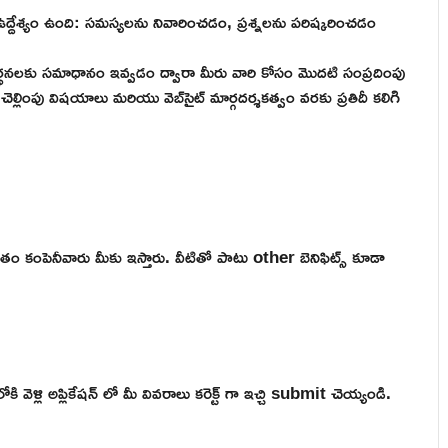
దేశ్యం ఉంది: సమస్యలను నివారించడం, ప్రశ్నలను పరిష్కరించడం
ర్థనలకు సమాధానం ఇవ్వడం ద్వారా మీరు వారి కోసం మొదటి సంప్రదింపు
ెల్లింపు విషయాలు మరియు వెబ్‌సైట్ మార్గదర్శకత్వం వరకు ప్రతిదీ కలిగి
తం కంపెనీవారు మీకు ఇస్తారు. వీటితో పాటు other బెనిఫిట్స్ కూడా
ళ్లి అప్లికేషన్ లో మీ వివరాలు కరెక్ట్ గా ఇచ్చి submit చెయ్యండి.