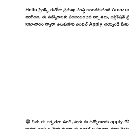
Hello ఫ్రెండ్స్ ఈరోజు ప్రముఖ సంస్థ అయినటువంటి Amazo
జరిగింది. ఈ ఉద్యోగాలకు సంబందించిన అర్హతలు, అప్లికేషన్ ప్రాసె
సమాచారం ద్వారా తెలుసుకొని వెంటనే Apply చెయ్యండి మీకు వ
🔵 మీకు ఈ అర్హతలు ఉండి, మీరు ఈ ఉద్యోగాలకు apply చేసి
కావున ఆలస్యం చెయ్యకుండా ఈ ఆర్టికల్ ని పూర్తిగా చదివి వెంటనే 