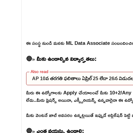
ఈ సంస్థ నుండి మనకు ML Data Associate సంబందించిన 
🔵» మీకు ఉండాల్సిన విద్యార్హతలు:
AP 10వ తరగతి ఫలితాలు ఏప్రిల్ 25 లేదా 26న విడు
మీరు ఈ ఉద్యోగాలకు Apply చేయాలంటే మీకు 10+2/Any 
లేదు..మీరు ఫ్రెషర్స్ అయినా, ఎక్స్పీరియన్స్ ఉన్నవారైనా ఈ ఉద
మీకు వెంటనే జాబ్ అవసరం ఉన్నట్లయితే ఇప్పుడే అప్లికేషన్ పెట్ట
🔵» ఎంత వయస్సు ఉండాలి: