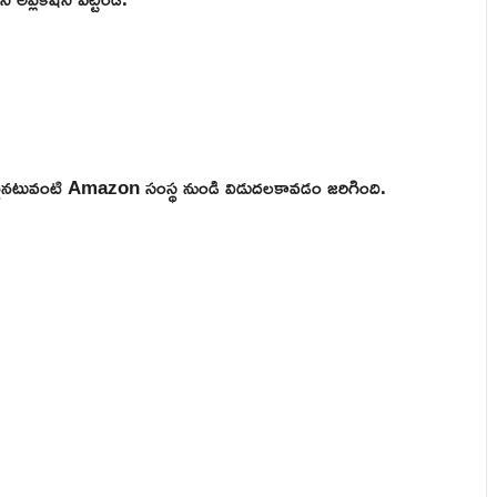
 ఒకటైనటువంటి Amazon సంస్థ నుండి విడుదలకావడం జరిగింది.