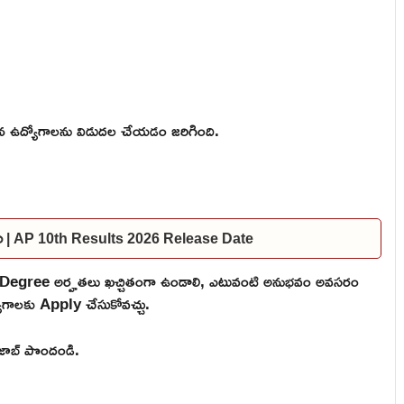
ఉద్యోగాలను విడుదల చేయడం జరిగింది.
దల | AP 10th Results 2026 Release Date
Degree అర్హతలు ఖచ్చితంగా ఉండాలి, ఎటువంటి అనుభవం అవసరం
్యోగాలకు Apply చేసుకోవచ్చు.
ి జాబ్ పొందండి.