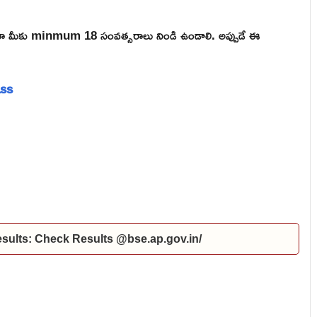
ికైనా మీకు minmum 18 సంవత్సరాలు నిండి ఉండాలి. అప్పుడే ఈ
ass
ults: Check Results @bse.ap.gov.in/