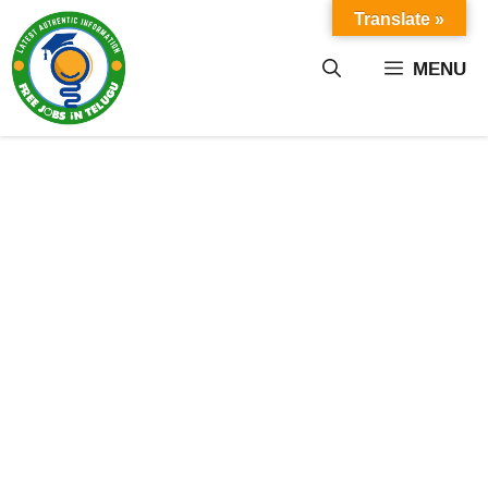
Skip
Translate »
to
content
MENU