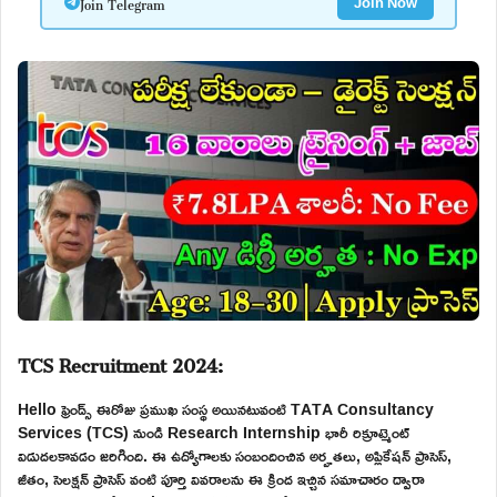
Join Telegram
Join Now
TCS Recruitment 2024:
Hello ఫ్రెండ్స్ ఈరోజు ప్రముఖ సంస్థ అయినటువంటి TATA Consultancy
Services (TCS) నుండి Research Internship భారీ రిక్రూట్మెంట్
విడుదలకావడం జరిగింది. ఈ ఉద్యోగాలకు సంబందించిన అర్హతలు, అప్లికేషన్ ప్రాసెస్,
జీతం, సెలక్షన్ ప్రాసెస్ వంటి పూర్తి వివరాలను ఈ క్రింద ఇచ్చిన సమాచారం ద్వారా