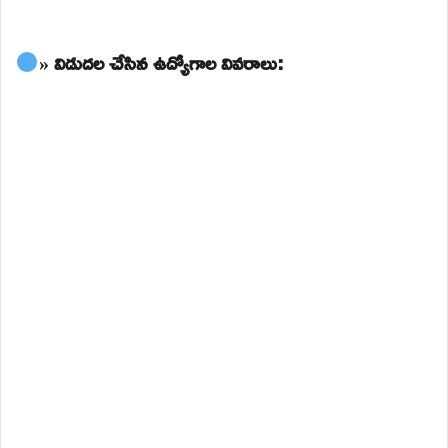
» విడుదల చేసిన ఉద్యోగాల వివరాలు: