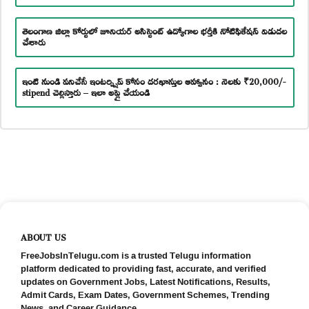
తెలంగాణ జిల్లా కోర్టులో జూనియర్ అసిస్టెంట్ ఉద్యోగాల భర్తీకి నోటిఫికేషన్ విడుదల
చేశారు
ఇంటి నుండి పనిచేసే ఇంటర్న్షిప్ కోసం దరఖాస్తుల ఆహ్వానం : నెలకు ₹20,000/-
stipend చెల్లిస్తారు – ఇలా అప్లై చేయండి
ABOUT US
FreeJobsInTelugu.com is a trusted Telugu information
platform dedicated to providing fast, accurate, and verified
updates on Government Jobs, Latest Notifications, Results,
Admit Cards, Exam Dates, Government Schemes, Trending
News, and Career Guidance.