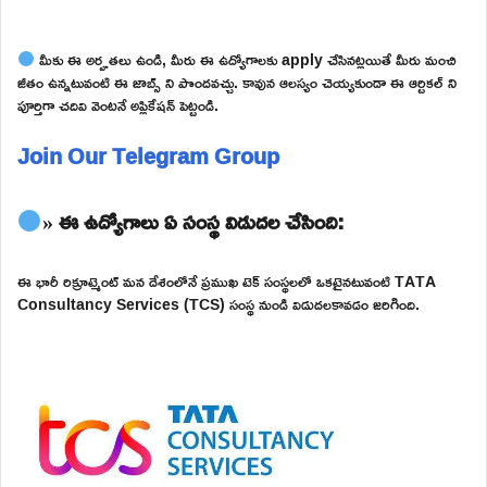
మీకు ఈ అర్హతలు ఉండి, మీరు ఈ ఉద్యోగాలకు apply చేసినట్లయితే మీరు మంచి
జీతం ఉన్నటువంటి ఈ జాబ్స్ ని పొందవచ్చు. కావున ఆలస్యం చెయ్యకుండా ఈ ఆర్టికల్ ని
పూర్తిగా చదివి వెంటనే అప్లికేషన్ పెట్టండి.
Join Our Telegram Group
» ఈ ఉద్యోగాలు ఏ సంస్థ విడుదల చేసింది:
ఈ భారీ రిక్రూట్మెంట్ మన దేశంలోనే ప్రముఖ టెక్ సంస్థలలో ఒకటైనటువంటి TATA
Consultancy Services (TCS) సంస్థ నుండి విడుదలకావడం జరిగింది.