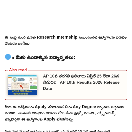
ఈ సంస్థ నుండి మనకు Research Internship సంబందించిన ఉద్యోగాలను విడుదల
చేయడం జరిగింది.
» మీకు ఉండాల్సిన విద్యార్హతలు:
AP 10వ తరగతి ఫలితాలు ఏప్రిల్ 25 లేదా 26న
విడుదల | AP 10th Results 2026 Release
Date
మీరు ఈ ఉద్యోగాలకు Apply చేయాలంటే మీకు Any Degree అర్హతలు ఖచ్చితంగా
ఉండాలి, ఎటువంటి అనుభవం అవసరం లేదు..మీరు ఫ్రెషర్స్ అయినా, ఎక్స్పీరియన్స్
ఉన్నవారైనా ఈ ఉద్యోగాలకు Apply చేసుకోవచ్చు.
మీకు వెంటనే జాబ్ అవసరం ఉన్నట్లయితే ఇప్పుడే అప్లికేషన్ పెట్టి జాబ్ పొందండి.