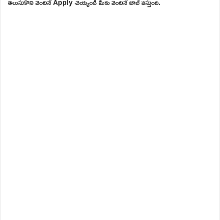
తెలుసుకొని వెంటనే Apply చెయ్యండి మీకు వెంటనే జాబ్ వస్తుంది.