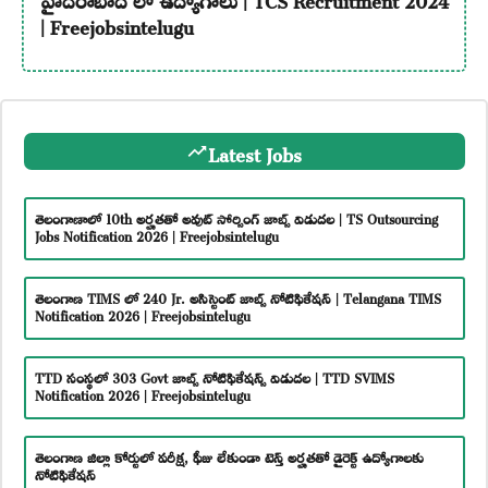
| Freejobsintelugu
Latest Jobs
తెలంగాణాలో 10th అర్హతతో అవుట్ సోర్సింగ్ జాబ్స్ విడుదల | TS Outsourcing
Jobs Notification 2026 | Freejobsintelugu
తెలంగాణ TIMS లో 240 Jr. అసిస్టెంట్ జాబ్స్ నోటిఫికేషన్ | Telangana TIMS
Notification 2026 | Freejobsintelugu
TTD సంస్థలో 303 Govt జాబ్స్ నోటిఫికేషన్స్ విడుదల | TTD SVIMS
Notification 2026 | Freejobsintelugu
తెలంగాణ జిల్లా కోర్టులో పరీక్ష, ఫీజు లేకుండా టెన్త్ అర్హతతో డైరెక్ట్ ఉద్యోగాలకు
నోటిఫికేషన్