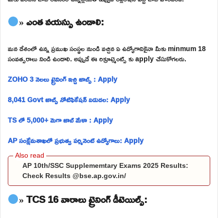
» ఎంత వయస్సు ఉండాలి:
మన దేశంలో ఉన్న ప్రముఖ సంస్థల నుండి వచ్చిన ఏ ఉద్యోగానికైనా మీకు minmum 18
సంవత్సరాలు నిండి ఉండాలి. అప్పుడే ఈ రిక్రూట్మెంట్స్ కు apply చేసుకోగలరు.
ZOHO 3 నెలలు ట్రైనింగ్ ఇచ్చి జాబ్స్ : Apply
8,041 Govt జాబ్స్ నోటిఫికేషన్ విడుదల: Apply
TS లో 5,000+ మెగా జాబ్ మేళా : Apply
AP సంక్షేమశాఖలో ప్రభుత్వ పర్మినెంట్ ఉద్యోగాలు: Apply
AP 10th/SSC Supplememtary Exams 2025 Results:
Check Results @bse.ap.gov.in/
» TCS 16 వారాలు ట్రైనింగ్ డీటెయిల్స్: