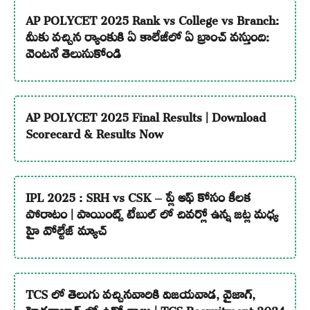
AP POLYCET 2025 Rank vs College vs Branch:
మీకు వచ్చిన ర్యాంకుకి ఏ కాలేజీలో ఏ బ్రాంచ్ వస్తుంది:
వెంటనే తెలుసుకోండి
AP POLYCET 2025 Final Results | Download
Scorecard & Results Now
IPL 2025 : SRH vs CSK – ప్లే ఆఫ్ కోసం కీలక
పోరాటం | పాయింట్స్ టేబుల్ లో చివర్లో ఉన్న జట్ల మధ్య
హై వోల్టేజ్ మ్యాచ్
TCS లో తెలుగు వచ్చినవారికి విజయవాడ, వైజాగ్,
హైదరాబాద్ లో ఉద్యోగాలు | TCS Recruitment 2024