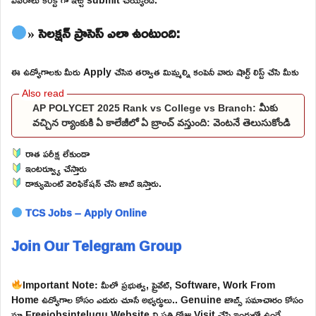
» సెలక్షన్ ప్రాసెస్ ఎలా ఉంటుంది:
ఈ ఉద్యోగాలకు మీరు Apply చేసిన తర్వాత మిమ్మల్ని కంపెనీ వారు షార్ట్ లిస్ట్ చేసి మీకు
AP POLYCET 2025 Rank vs College vs Branch: మీకు
వచ్చిన ర్యాంకుకి ఏ కాలేజీలో ఏ బ్రాంచ్ వస్తుంది: వెంటనే తెలుసుకోండి
రాత పరీక్ష లేకుండా
ఇంటర్వ్యూ చేస్తారు
డాక్యుమెంట్ వెరిఫికేషన్ చేసి జాబ్ ఇస్తారు.
TCS Jobs – Apply Online
Join Our Telegram Group
Important Note: మీలో ప్రభుత్వ, ప్రైవేట్, Software, Work From
Home ఉద్యోగాల కోసం ఎదురు చూసే అభ్యర్థులు.. Genuine జాబ్స్ సమాచారం కోసం
మా Freejobsintelugu Website ని ప్రతి రోజు Visit చేసి ఇందులో ఉండే