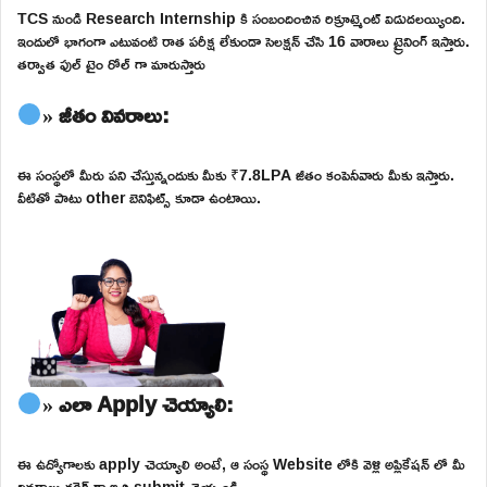
TCS నుండి Research Internship కి సంబందించిన రిక్రూట్మెంట్ విడుదలయ్యింది.
ఇందులో భాగంగా ఎటువంటి రాత పరీక్ష లేకుండా సెలక్షన్ చేసి 16 వారాలు ట్రైనింగ్ ఇస్తారు.
తర్వాత ఫుల్ టైం రోల్ గా మారుస్తారు
» జీతం వివరాలు:
ఈ సంస్థలో మీరు పని చేస్తున్నందుకు మీకు ₹7.8LPA జీతం కంపెనీవారు మీకు ఇస్తారు.
వీటితో పాటు other బెనిఫిట్స్ కూడా ఉంటాయి.
» ఎలా Apply చెయ్యాలి:
ఈ ఉద్యోగాలకు apply చెయ్యాలి అంటే, ఆ సంస్థ Website లోకి వెళ్లి అప్లికేషన్ లో మీ
వివరాలు కరెక్ట్ గా ఇచ్చి submit చెయ్యండి.