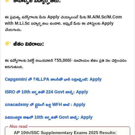
కావాల్సిన విద్యార్హతలు:
ఈ ప్రభుత్వ ఉద్యోగాలకు మీరు Apply చెయ్యాలంటే మీకు M.A/M.Sc/M.Com
with M.Li.Sc విద్యార్హతలు ఉండాలి. అప్పుడే మీరు ఈ పోస్టులకు Apply
చేయగలరు.
జీతం వివరాలు:
ఈ ఉద్యోగాలకు సెలెక్ట్ అయినవారికి ₹55,000/- రూపాయల జీతం ప్రతి నెల చెల్లించడం
జరుగుతుంది.
Capgemini లో ₹4LLPA శాలరీతో భారీ రిక్రూట్మెంట్: Apply
ISRO లో 10th అర్హతతో 224 Govt జాబ్స్: Apply
unacademy లో ట్రైనింగ్ ఇచ్చి WFH జాబ్ : Apply
పశుసంవర్ధక శాఖలో 10th అర్హతతో Govt జాబ్స్: Apply
AP 10th/SSC Supplememtary Exams 2025 Results: