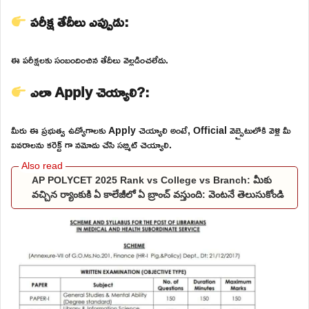
పరీక్ష తేదీలు ఎప్పుడు:
ఈ పరీక్షలకు సంబందించిన తేదీలు వెల్లడించలేదు.
ఎలా Apply చెయ్యాలి?:
మీరు ఈ ప్రభుత్వ ఉద్యోగాలకు Apply చెయ్యాలి అంటే, Official వెబ్సైటులోకి వెళ్లి మీ
వివరాలను కరెక్ట్ గా నమోదు చేసి సబ్మిట్ చెయ్యాలి.
AP POLYCET 2025 Rank vs College vs Branch: మీకు
వచ్చిన ర్యాంకుకి ఏ కాలేజీలో ఏ బ్రాంచ్ వస్తుంది: వెంటనే తెలుసుకోండి