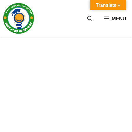
Skip
Translate »
to
content
MENU