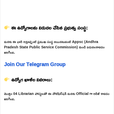
ఈ ఉద్యోగాలను విడుదల చేసిన ప్రభుత్వ సంస్థ:
మనకు ఈ భారీ రిక్రూట్మెంట్ ప్రముఖ సంస్థ అయినటువంటి Appsc (Andhra
Pradesh State Public Service Commission) నుండి విడుదలకావడం
జరిగింది.
Join Our Telegram Group
ఉద్యోగ ఖాళీల వివరాలు:
మొత్తం 04 Librarian పోస్టులతో ఈ నోటిఫికేషన్ మనకు Official గా రిలీజ్ కావడం
జరిగింది.