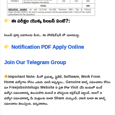
ఈ పరీక్షల యొక్క సిలబస్ ఏంటి?:
సిలబస్ పూర్తి వివరాలను మీరు.. ఈ నోటిఫికేషన్ లో చూడవచ్చు.
Notification PDF
Apply Online
Join Our Telegram Group
Important Note: మీలో ప్రభుత్వ, ప్రైవేట్, Software, Work From
Home ఉద్యోగాల కోసం ఎదురు చూసే అభ్యర్థులు.. Genuine జాబ్స్ సమాచారం కోసం
మా Freejobsintelugu Website ని ప్రతి రోజు Visit చేసి ఇందులో ఉండే
ఉద్యోగ సమాచారాన్ని తెలుసుకొని వెంటనే ఆ పోస్టులకు అప్లికేషన్ పెట్టండి. అలాగే ఆ
ఉద్యోగ సమాచారాన్ని మీ మిత్రులకు కూడా Share చెయ్యండి. వారికి కూడా ఈ జాబ్స్
సమాచారం తెలుస్తుంది. ధన్యవాదాలు.