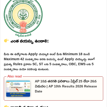
ఎంత వయస్సు ఉండాలి:
మీరు ఈ ఉద్యోగాలకు Apply చెయ్యాలి అంటే మీకు Minimum 18 నుండి
Maximum 42 సంవత్సరాల వరకు వయస్సు ఉంటే Apply చెయ్యొచ్చు. అలాగే
ప్రభుత్వ Rules ప్రకారం SC, ST లకు 5 సంవత్సరాలు, OBC, EWS లకు 5
సంవత్సరాలు వయో సడలింపు ఉంటుంది.
AP 10వ తరగతి ఫలితాలు ఏప్రిల్ 25 లేదా 26న
విడుదల | AP 10th Results 2026 Release
Date