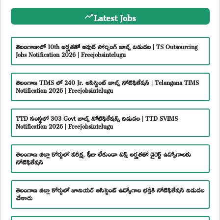
Latest Jobs
తెలంగాణాలో 10th అర్హతతో అవుట్ సోర్సింగ్ జాబ్స్ విడుదల | TS Outsourcing
Jobs Notification 2026 | Freejobsintelugu
తెలంగాణ TIMS లో 240 Jr. అసిస్టెంట్ జాబ్స్ నోటిఫికేషన్ | Telangana TIMS
Notification 2026 | Freejobsintelugu
TTD సంస్థలో 303 Govt జాబ్స్ నోటిఫికేషన్స్ విడుదల | TTD SVIMS
Notification 2026 | Freejobsintelugu
తెలంగాణ జిల్లా కోర్టులో పరీక్ష, ఫీజు లేకుండా టెన్త్ అర్హతతో డైరెక్ట్ ఉద్యోగాలకు
నోటిఫికేషన్
తెలంగాణ జిల్లా కోర్టులో జూనియర్ అసిస్టెంట్ ఉద్యోగాల భర్తీకి నోటిఫికేషన్ విడుదల
చేశారు