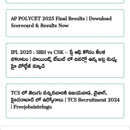
AP POLYCET 2025 Final Results | Download
Scorecard & Results Now
IPL 2025 : SRH vs CSK – ప్లే ఆఫ్ కోసం కీలక
పోరాటం | పాయింట్స్ టేబుల్ లో చివర్లో ఉన్న జట్ల మధ్య
హై వోల్టేజ్ మ్యాచ్
TCS లో తెలుగు వచ్చినవారికి విజయవాడ, వైజాగ్,
హైదరాబాద్ లో ఉద్యోగాలు | TCS Recruitment 2024
| Freejobsintelugu