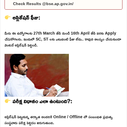
Check Results @bse.ap.gov.in/
అప్లికేషన్ ఫీజు:
మీరు ఈ ఉద్యోగాలకు 27th March తేదీ నుండి 16th April తేదీ వరకు Apply
చేసుకోగలరు. ఇందులో SC, ST లకు ఎటువంటి ఫీజు లేదు.. కావున ఆలస్యం చేయకుండా
వెంటనే అప్లికేషన్ పెట్టండి.
పరీక్ష విధానం ఎలా ఉంటుంది?:
అప్లికేషన్ పెట్టుకున్న తర్వాత అందరికి Online / Offline లో సంబంధిత ప్రభుత్వ
సంస్థవారు పరీక్ష పెట్టడం జరుగుతుంది.