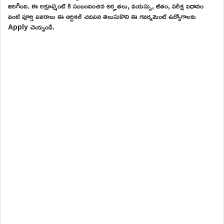
జరిగింది. ఈ రిక్రూట్మెంట్ కి సంబందించిన అర్హతలు, వయస్సు, జీతం, పరీక్ష విధానం
వంటి పూర్తి వివరాలు ఈ ఆర్టికల్ చదివిన తెలుసుకొని ఈ గవర్నమెంట్ ఉద్యోగాలకు
Apply చెయ్యండి.