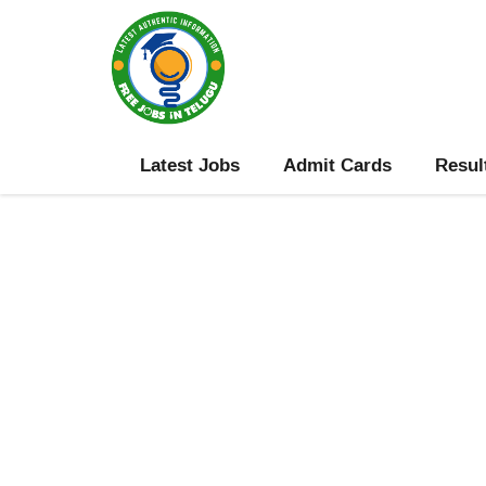
Skip
to
content
Latest Jobs
Admit Cards
Resul