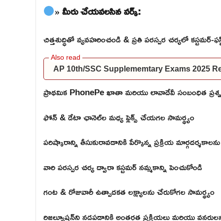
» మీరు చేయవలసిన వర్క్:
చిత్తశుద్ధితో వ్యవహరించండి & ప్రతి పరస్పర చర్యలో కస్టమర్-ఫ
AP 10th/SSC Supplememtary Exams 2025 Res
ప్రాథమిక PhonePe ఖాతా మరియు లావాదేవీ సంబంధిత ప్రశ్న
ఫోన్ & డేటా ఛానెల్‌ల మధ్య ఫ్లెక్స్ చేయగల సామర్థ్యం
పరిష్కారాన్ని తీసుకురావడానికి పేర్కొన్న ప్రక్రియ మార్గదర్శకా
వారి పరస్పర చర్య ద్వారా కస్టమర్ నమ్మకాన్ని పెంచుకోండి
గంట & రోజువారీ ఉత్పాదకత లక్ష్యాలను చేరుకోగల సామర్థ్యం
రిజల్యూషన్‌ని నడపడానికి అంతర్గత ప్రక్రియలు మరియు వనర