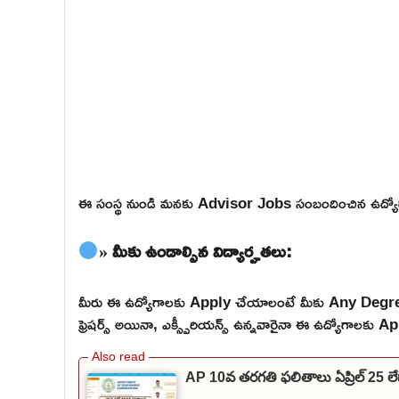
ఈ సంస్థ నుండి మనకు Advisor Jobs సంబందించిన ఉద్యో
» మీకు ఉండాల్సిన విద్యార్హతలు:
మీరు ఈ ఉద్యోగాలకు Apply చేయాలంటే మీకు Any Degree
ఫ్రెషర్స్ అయినా, ఎక్స్పీరియన్స్ ఉన్నవారైనా ఈ ఉద్యోగాలకు Ap
AP 10వ తరగతి ఫలితాలు ఏప్రిల్ 25 