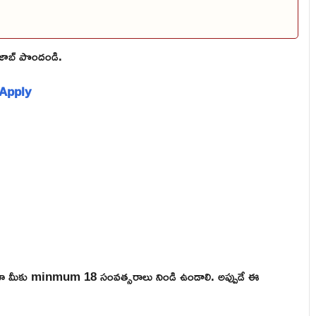
ి జాబ్ పొందండి.
: Apply
ికైనా మీకు minmum 18 సంవత్సరాలు నిండి ఉండాలి. అప్పుడే ఈ