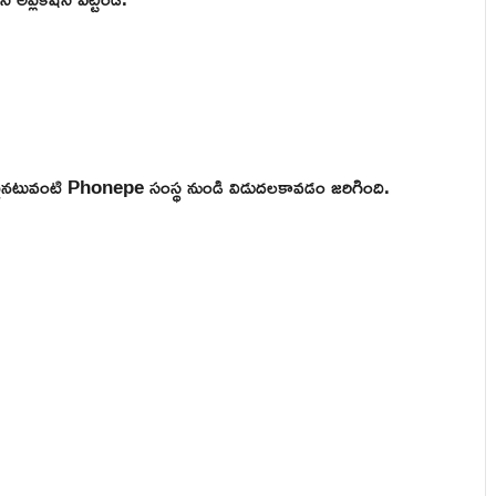
ఒకటైనటువంటి Phonepe సంస్థ నుండి విడుదలకావడం జరిగింది.