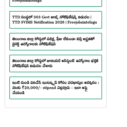
TTD సంస్థలో 303 Govt జాబ్స్ నోటిఫికేషన్స్ విడుదల |
TTD SVIMS Notification 2026 | Freejobsintelugu
తెలంగాణ జిల్లా కోర్టులో పరీక్ష, ఫీజు లేకుండా టెన్త్ అర్హతతో
డైరెక్ట్ ఉద్యోగాలకు నోటిఫికేషన్
తెలంగాణ జిల్లా కోర్టులో జూనియర్ అసిస్టెంట్ ఉద్యోగాల భర్తీకి
నోటిఫికేషన్ విడుదల చేశారు
ఇంటి నుండి పనిచేసే ఇంటర్న్షిప్ కోసం దరఖాస్తుల ఆహ్వానం :
నెలకు ₹20,000/- stipend చెల్లిస్తారు – ఇలా అప్లై
చేయండి