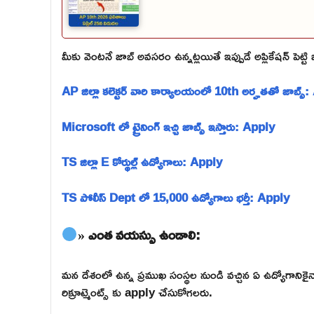
మీకు వెంటనే జాబ్ అవసరం ఉన్నట్లయితే ఇప్పుడే అప్లికేషన్ పెట్ట
AP జిల్లా కలెక్టర్ వారి కార్యాలయంలో 10th అర్హతతో జాబ్స్
Microsoft లో ట్రైనింగ్ ఇచ్చి జాబ్స్ ఇస్తారు: Apply
TS జిల్లా E కోర్థుల్ల్ ఉద్యోగాలు: Apply
TS పోలీస్ Dept లో 15,000 ఉద్యోగాలు భర్తీ: Apply
» ఎంత వయస్సు ఉండాలి:
మన దేశంలో ఉన్న ప్రముఖ సంస్థల నుండి వచ్చిన ఏ ఉద్యోగాన
రిక్రూట్మెంట్స్ కు apply చేసుకోగలరు.