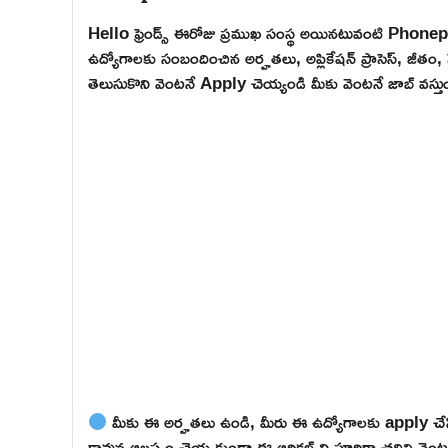
Hello ఫ్రెండ్స్ ఈరోజు ప్రముఖ సంస్థ అయినటువంటి Phonep
ఉద్యోగాలకు సంబందించిన అర్హతలు, అప్లికేషన్ ప్రాసెస్, జీతం, స
తెలుసుకొని వెంటనే Apply చెయ్యండి మీకు వెంటనే జాబ్ వస్తుం
మీకు ఈ అర్హతలు ఉండి, మీరు ఈ ఉద్యోగాలకు apply చేసి
కావున ఆలస్యం చెయ్యకుండా ఈ ఆర్టికల్ ని పూర్తిగా చదివి వెంటనే 