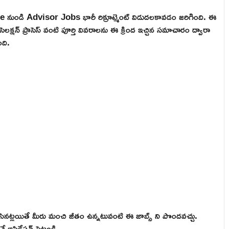
e నుండి Advisor Jobs భారీ రిక్రూట్మెంట్ విడుదలకావడం జరిగింది. ఈ
ెలక్షన్ ప్రాసెస్ వంటి పూర్తి వివరాలను ఈ క్రింద ఇచ్చిన సమాచారం ద్వారా
ది.
నట్లయితే మీరు మంచి జీతం ఉన్నటువంటి ఈ జాబ్స్ ని పొందవచ్చు.
అప్లికేషన్ పెట్టండి.