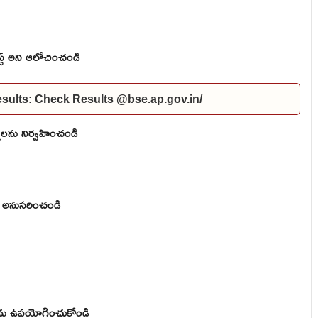
స్ట్ అని ఆలోచించండి
ults: Check Results @bse.ap.gov.in/
లను నిర్వహించండి
లను అనుసరించండి
ులను ఉపయోగించుకోండి