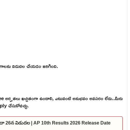
గాలను విడుదల చేయడం జరిగింది.
 అర్హతలు ఖచ్చితంగా ఉండాలి, ఎటువంటి అనుభవం అవసరం లేదు..మీరు
ply చేసుకోవచ్చు.
లేదా 26న విడుదల | AP 10th Results 2026 Release Date