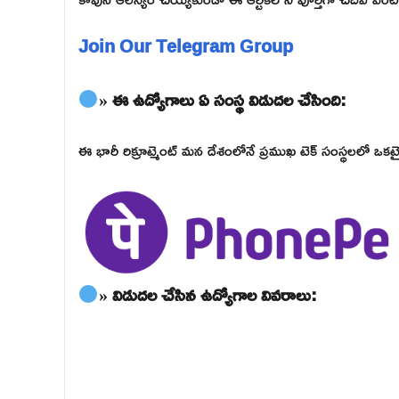
Join Our Telegram Group
» ఈ ఉద్యోగాలు ఏ సంస్థ విడుదల చేసింది:
ఈ భారీ రిక్రూట్మెంట్ మన దేశంలోనే ప్రముఖ టెక్ సంస్థలలో 
» విడుదల చేసిన ఉద్యోగాల వివరాలు: