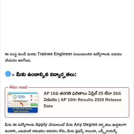
ఈ సంస్థ నుండి మనకు Trainee Engineer సంబందించిన ఉద్యోగాలను విడుదల
చేయడం జరిగింది.
» మీకు ఉండాల్సిన విద్యార్హతలు:
AP 10వ తరగతి ఫలితాలు ఏప్రిల్ 25 లేదా 26న
విడుదల | AP 10th Results 2026 Release
Date
మీరు ఈ ఉద్యోగాలకు Apply చేయాలంటే మీకు Any Degree అర్హతలు ఖచ్చితంగా
ఉండాలి, ఎటువంటి అనుభవం అవసరం లేదు..మీరు ఫ్రెషర్స్ అయినా, ఎక్స్పీరియన్స్