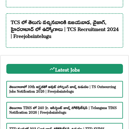
TCS లో తెలుగు వచ్చినవారికి విజయవాడ, వైజాగ్,
హైదరాబాద్ లో ఉద్యోగాలు | TCS Recruitment 2024
| Freejobsintelugu
Latest Jobs
తెలంగాణాలో 10th అర్హతతో అవుట్ సోర్సింగ్ జాబ్స్ విడుదల | TS Outsourcing
Jobs Notification 2026 | Freejobsintelugu
తెలంగాణ TIMS లో 240 Jr. అసిస్టెంట్ జాబ్స్ నోటిఫికేషన్ | Telangana TIMS
Notification 2026 | Freejobsintelugu
TTD సంస్థలో 303 Govt జాబ్స్ నోటిఫికేషన్స్ విడుదల | TTD SVIMS