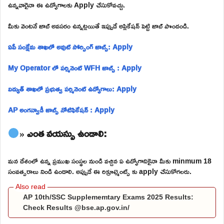
ఉన్నవారైనా ఈ ఉద్యోగాలకు Apply చేసుకోవచ్చు.
మీకు వెంటనే జాబ్ అవసరం ఉన్నట్లయితే ఇప్పుడే అప్లికేషన్ పెట్టి జాబ్ పొందండి.
ఏపీ సంక్షేమ శాఖలో అవుట్ సోర్సింగ్ జాబ్స్: Apply
My Operator లో పర్మినెంట్ WFH జాబ్స్ : Apply
విద్యుత్ శాఖలో ప్రభుత్వ పర్మినెంట్ ఉద్యోగాలు: Apply
AP అంగన్వాడీ జాబ్స్ నోటిఫికేషన్ : Apply
» ఎంత వయస్సు ఉండాలి:
మన దేశంలో ఉన్న ప్రముఖ సంస్థల నుండి వచ్చిన ఏ ఉద్యోగానికైనా మీకు minmum 18
సంవత్సరాలు నిండి ఉండాలి. అప్పుడే ఈ రిక్రూట్మెంట్స్ కు apply చేసుకోగలరు.
AP 10th/SSC Supplememtary Exams 2025 Results:
Check Results @bse.ap.gov.in/