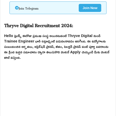
Join Telegram
Join Now
Thryve Digital Recruitment 2024:
Hello ఫ్రెండ్స్ ఈరోజు ప్రముఖ సంస్థ అయినటువంటి Thryve Digital నుండి
Trainee Engineer భారీ రిక్రూట్మెంట్ విడుదలకావడం జరిగింది. ఈ ఉద్యోగాలకు
సంబందించిన అర్హతలు, అప్లికేషన్ ప్రాసెస్, జీతం, సెలక్షన్ ప్రాసెస్ వంటి పూర్తి వివరాలను
ఈ క్రింద ఇచ్చిన సమాచారం ద్వారా తెలుసుకొని వెంటనే Apply చెయ్యండి మీకు వెంటనే
జాబ్ వస్తుంది.