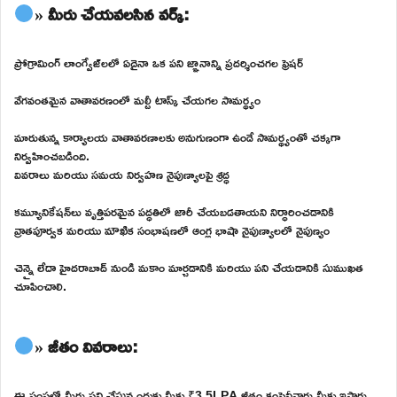
» మీరు చేయవలసిన వర్క్:
ప్రోగ్రామింగ్ లాంగ్వేజ్‌లలో ఏదైనా ఒక పని జ్ఞానాన్ని ప్రదర్శించగల ఫ్రెషర్
వేగవంతమైన వాతావరణంలో మల్టీ టాస్క్ చేయగల సామర్థ్యం
మారుతున్న కార్యాలయ వాతావరణాలకు అనుగుణంగా ఉండే సామర్థ్యంతో చక్కగా
నిర్వహించబడింది.
వివరాలు మరియు సమయ నిర్వహణ నైపుణ్యాలపై శ్రద్ధ
కమ్యూనికేషన్‌లు వృత్తిపరమైన పద్ధతిలో జారీ చేయబడతాయని నిర్ధారించడానికి
వ్రాతపూర్వక మరియు మౌఖిక సంభాషణలో ఆంగ్ల భాషా నైపుణ్యాలలో నైపుణ్యం
చెన్నై లేదా హైదరాబాద్ నుండి మకాం మార్చడానికి మరియు పని చేయడానికి సుముఖత
చూపించాలి.
» జీతం వివరాలు:
ఈ సంస్థలో మీరు పని చేస్తున్నందుకు మీకు ₹3.5LPA జీతం కంపెనీవారు మీకు ఇస్తారు.