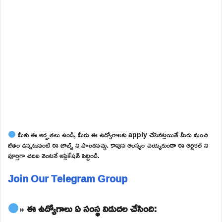
మీకు ఈ అర్హతలు ఉండి, మీరు ఈ ఉద్యోగాలకు apply చేసినట్లయితే మీరు మంచి
జీతం ఉన్నటువంటి ఈ జాబ్స్ ని పొందవచ్చు. కావున ఆలస్యం చెయ్యకుండా ఈ ఆర్టికల్ ని
పూర్తిగా చదివి వెంటనే అప్లికేషన్ పెట్టండి.
Join Our Telegram Group
» ఈ ఉద్యోగాలు ఏ సంస్థ విడుదల చేసింది: