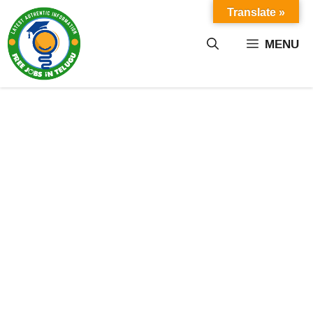
Skip
Translate »
to
content
MENU