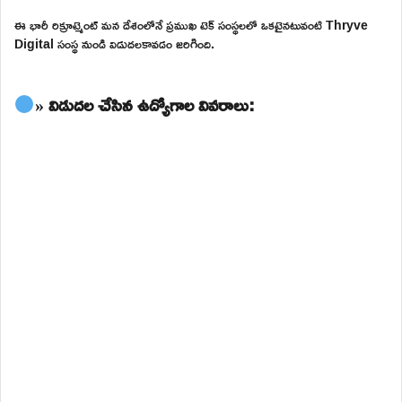
ఈ భారీ రిక్రూట్మెంట్ మన దేశంలోనే ప్రముఖ టెక్ సంస్థలలో ఒకటైనటువంటి Thryve
Digital సంస్థ నుండి విడుదలకావడం జరిగింది.
» విడుదల చేసిన ఉద్యోగాల వివరాలు: