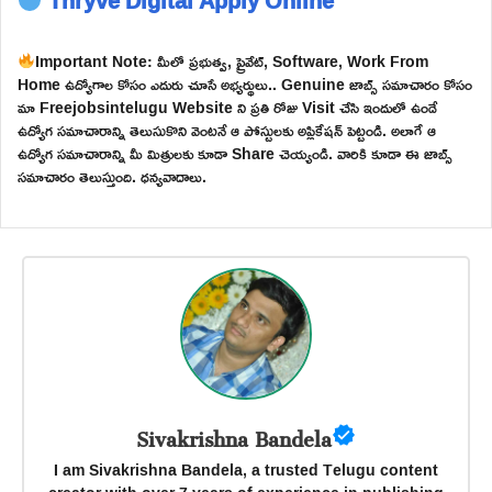
Important Note: మీలో ప్రభుత్వ, ప్రైవేట్, Software, Work From
Home ఉద్యోగాల కోసం ఎదురు చూసే అభ్యర్థులు.. Genuine జాబ్స్ సమాచారం కోసం
మా Freejobsintelugu Website ని ప్రతి రోజు Visit చేసి ఇందులో ఉండే
ఉద్యోగ సమాచారాన్ని తెలుసుకొని వెంటనే ఆ పోస్టులకు అప్లికేషన్ పెట్టండి. అలాగే ఆ
ఉద్యోగ సమాచారాన్ని మీ మిత్రులకు కూడా Share చెయ్యండి. వారికి కూడా ఈ జాబ్స్
సమాచారం తెలుస్తుంది. ధన్యవాదాలు.
Sivakrishna Bandela
I am Sivakrishna Bandela, a trusted Telugu content