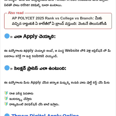
వీటితో పాటు other బెనిఫిట్స్ కూడా ఉంటాయి.
AP POLYCET 2025 Rank vs College vs Branch: మీకు
వచ్చిన ర్యాంకుకి ఏ కాలేజీలో ఏ బ్రాంచ్ వస్తుంది: వెంటనే తెలుసుకోండి
» ఎలా Apply చెయ్యాలి:
ఈ ఉద్యోగాలకు apply చెయ్యాలి అంటే, ఆ సంస్థ Website లోకి వెళ్లి అప్లికేషన్ లో మీ
వివరాలు కరెక్ట్ గా ఇచ్చి submit చెయ్యండి.
» సెలక్షన్ ప్రాసెస్ ఎలా ఉంటుంది:
ఈ ఉద్యోగాలకు మీరు Apply చేసిన తర్వాత మిమ్మల్ని కంపెనీ వారు షార్ట్ లిస్ట్ చేసి మీకు
రాత పరీక్ష పెడతారు
ఇంటర్వ్యూ చేస్తారు
డాక్యుమెంట్ వెరిఫికేషన్ చేసి జాబ్ ఇస్తారు.
Thryve Digital Apply Online