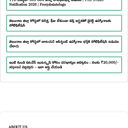
Notification 2026 | Freejobsintelugu
తెలంగాణ జిల్లా కోర్టులో పరీక్ష, ఫీజు లేకుండా టెన్త్ అర్హతతో డైరెక్ట్ ఉద్యోగాలకు
నోటిఫికేషన్
తెలంగాణ జిల్లా కోర్టులో జూనియర్ అసిస్టెంట్ ఉద్యోగాల భర్తీకి నోటిఫికేషన్ విడుదల
చేశారు
ఇంటి నుండి పనిచేసే ఇంటర్న్షిప్ కోసం దరఖాస్తుల ఆహ్వానం : నెలకు ₹20,000/-
stipend చెల్లిస్తారు – ఇలా అప్లై చేయండి
ABOUT US