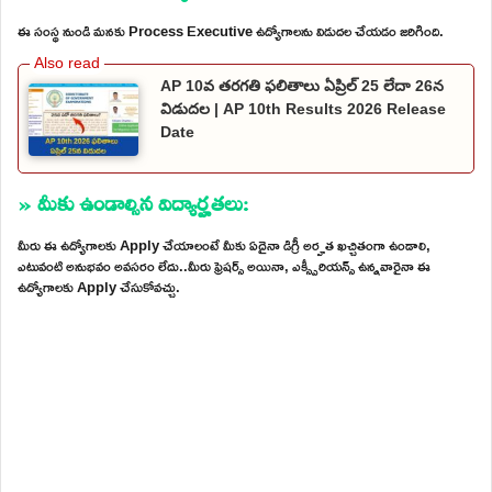
ఈ సంస్థ నుండి మనకు Process Executive ఉద్యోగాలను విడుదల చేయడం జరిగింది.
AP 10వ తరగతి ఫలితాలు ఏప్రిల్ 25 లేదా 26న
విడుదల | AP 10th Results 2026 Release
Date
» మీకు ఉండాల్సిన విద్యార్హతలు:
మీరు ఈ ఉద్యోగాలకు Apply చేయాలంటే మీకు ఏదైనా డిగ్రీ అర్హత ఖచ్చితంగా ఉండాలి,
ఎటువంటి అనుభవం అవసరం లేదు..మీరు ఫ్రెషర్స్ అయినా, ఎక్స్పీరియన్స్ ఉన్నవారైనా ఈ
ఉద్యోగాలకు Apply చేసుకోవచ్చు.