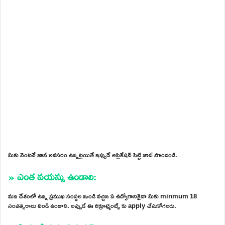
మీకు వెంటనే జాబ్ అవసరం ఉన్నట్లయితే ఇప్పుడే అప్లికేషన్ పెట్టి జాబ్ పొందండి.
» ఎంత వయస్సు ఉండాలి:
మన దేశంలో ఉన్న ప్రముఖ సంస్థల నుండి వచ్చిన ఏ ఉద్యోగానికైనా మీకు minmum 18
సంవత్సరాలు నిండి ఉండాలి. అప్పుడే ఈ రిక్రూట్మెంట్స్ కు apply చేసుకోగలరు.