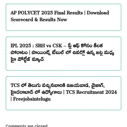
AP POLYCET 2025 Final Results | Download
Scorecard & Results Now
IPL 2025 : SRH vs CSK – ప్లే ఆఫ్ కోసం కీలక
పోరాటం | పాయింట్స్ టేబుల్ లో చివర్లో ఉన్న జట్ల మధ్య
హై వోల్టేజ్ మ్యాచ్
TCS లో తెలుగు వచ్చినవారికి విజయవాడ, వైజాగ్,
హైదరాబాద్ లో ఉద్యోగాలు | TCS Recruitment 2024
| Freejobsintelugu
Comments are closed.