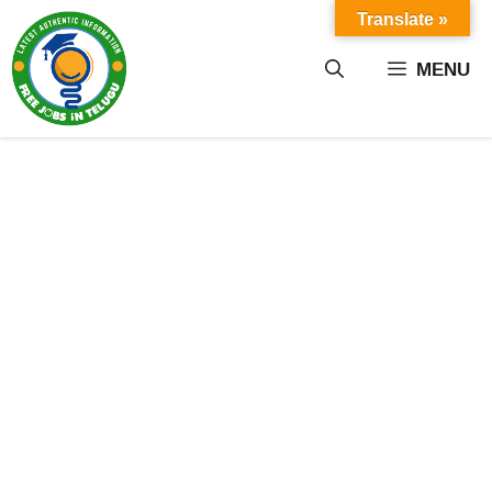
Skip
Translate »
to
content
MENU