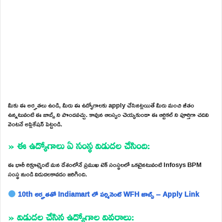
మీకు ఈ అర్హతలు ఉండి, మీరు ఈ ఉద్యోగాలకు apply చేసినట్లయితే మీరు మంచి జీతం
ఉన్నటువంటి ఈ జాబ్స్ ని పొందవచ్చు. కావున ఆలస్యం చెయ్యకుండా ఈ ఆర్టికల్ ని పూర్తిగా చదివి
వెంటనే అప్లికేషన్ పెట్టండి.
» ఈ ఉద్యోగాలు ఏ సంస్థ విడుదల చేసింది:
ఈ భారీ రిక్రూట్మెంట్ మన దేశంలోనే ప్రముఖ టెక్ సంస్థలలో ఒకటైనటువంటి Infosys BPM
సంస్థ నుండి విడుదలకావడం జరిగింది.
10th అర్హతతో Indiamart లో పర్మినెంట్ WFH జాబ్స్ – Apply Link
» విడుదల చేసిన ఉద్యోగాల వివరాలు: