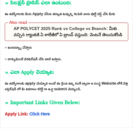
» సెలక్షన్ ప్రాసెస్ ఎలా ఉంటుంది:
ఈ ఉద్యోగాలకు మీరు Apply చేసిన తర్వాత మిమ్మల్ని కంపెనీ వారు షార్ట్ లిస్ట్ చేసి మీకు
AP POLYCET 2025 Rank vs College vs Branch: మీకు
వచ్చిన ర్యాంకుకి ఏ కాలేజీలో ఏ బ్రాంచ్ వస్తుంది: వెంటనే తెలుసుకోండి
» ఇంటర్వ్యూ చేస్తారు
» డాక్యుమెంట్ వెరిఫికేషన్ చేసి జాబ్ ఇస్తారు.
» ఎలా Apply చెయ్యాలి:
ఈ ఉద్యోగాలకు apply చెయ్యాలి అంటే ఈ క్రింద ఉన్న లింక్ ద్వారా ఆ సంస్థ Website లోకి వెళ్లి
అప్లికేషన్ లో మీ వివరాలు కరెక్ట్ గా ఇచ్చి submit చెయ్యండి.
» Important Links Given Below:
Apply Link:
Click Here