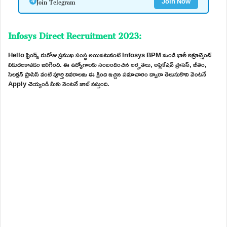
Join Telegram
Join Now
Infosys Direct Recruitment 2023:
Hello ఫ్రెండ్స్ ఈరోజు ప్రముఖ సంస్థ అయినటువంటి Infosys BPM నుండి భారీ రిక్రూట్మెంట్
విడుదలకావడం జరిగింది. ఈ ఉద్యోగాలకు సంబందించిన అర్హతలు, అప్లికేషన్ ప్రాసెస్, జీతం,
సెలక్షన్ ప్రాసెస్ వంటి పూర్తి వివరాలను ఈ క్రింద ఇచ్చిన సమాచారం ద్వారా తెలుసుకొని వెంటనే
Apply చెయ్యండి మీకు వెంటనే జాబ్ వస్తుంది.