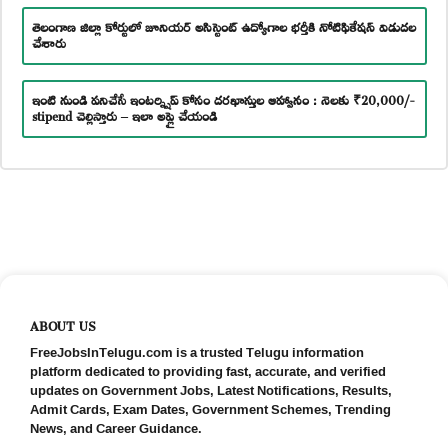
తెలంగాణ జిల్లా కోర్టులో జూనియర్ అసిస్టెంట్ ఉద్యోగాల భర్తీకి నోటిఫికేషన్ విడుదల
చేశారు
ఇంటి నుండి పనిచేసే ఇంటర్న్షిప్ కోసం దరఖాస్తుల ఆహ్వానం : నెలకు ₹20,000/-
stipend చెల్లిస్తారు – ఇలా అప్లై చేయండి
ABOUT US
FreeJobsInTelugu.com is a trusted Telugu information
platform dedicated to providing fast, accurate, and verified
updates on Government Jobs, Latest Notifications, Results,
Admit Cards, Exam Dates, Government Schemes, Trending
News, and Career Guidance.