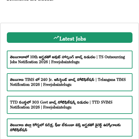
Latest Jobs
తెలంగాణాలో 10th అర్హతతో అవుట్ సోర్సింగ్ జాబ్స్ విడుదల | TS Outsourcing
Jobs Notification 2026 | Freejobsintelugu
తెలంగాణ TIMS లో 240 Jr. అసిస్టెంట్ జాబ్స్ నోటిఫికేషన్ | Telangana TIMS
Notification 2026 | Freejobsintelugu
TTD సంస్థలో 303 Govt జాబ్స్ నోటిఫికేషన్స్ విడుదల | TTD SVIMS
Notification 2026 | Freejobsintelugu
తెలంగాణ జిల్లా కోర్టులో పరీక్ష, ఫీజు లేకుండా టెన్త్ అర్హతతో డైరెక్ట్ ఉద్యోగాలకు
నోటిఫికేషన్