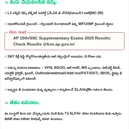
» మీరు చేయవలసిన వర్క్:
√ L1 సర్వీస్ డెస్క్ టెక్నికల్ సపోర్ట్ (JL2A & Jl3A)/వాయిస్+చాట్(NO 2B)
√ యూరోపియన్ క్లయింట్ – బెల్లందూర్ బెంగళూరులో ఉన్న WFO/WF క్లయింట్ స్థానం
AP 10th/SSC Supplememtary Exams 2025 Results:
Check Results @bse.ap.gov.in/
√ 24/7 వీక్లీ షిఫ్ట్ రోస్టర్/అంతర్జాతీయ కాల్ హ్యాండ్లింగ్ అనుభవం, 6 రోజుల పని.
√ సమస్య నివారణ జాబితాలు – VPN, BSOD, బిట్ లాకర్, MS బృందాలు, పాస్‌వర్డ్ రీసెట్,
యాక్టివ్ డైరెక్టరీ, ప్రింటర్, Outlook/webmail/Add ins/PST/DST/, BIOS, డ్రైవర్లు &
ఇన్‌స్టాలేషన్పింగ్ కమాండ్
√ అభ్యర్థన & సంఘటనల మధ్య వ్యత్యాసం.• నిర్వహించే SLA/మెట్రిక్‌ల గురించి తెలుసు.
» జీతం వివరాలు:
ఈ సంస్థలో మీరు పని చేస్తున్నందుకు నెలకి మీకు ₹3.5LPA/- జీతం కంపెనీవారు మీకు ఇస్తారు.
వీటితో పాటు other బెనిఫిట్స్ కూడా ఉంటాయి.