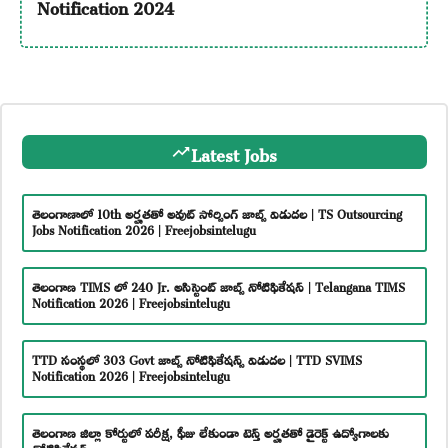
Notification 2024
Latest Jobs
తెలంగాణాలో 10th అర్హతతో అవుట్ సోర్సింగ్ జాబ్స్ విడుదల | TS Outsourcing
Jobs Notification 2026 | Freejobsintelugu
తెలంగాణ TIMS లో 240 Jr. అసిస్టెంట్ జాబ్స్ నోటిఫికేషన్ | Telangana TIMS
Notification 2026 | Freejobsintelugu
TTD సంస్థలో 303 Govt జాబ్స్ నోటిఫికేషన్స్ విడుదల | TTD SVIMS
Notification 2026 | Freejobsintelugu
తెలంగాణ జిల్లా కోర్టులో పరీక్ష, ఫీజు లేకుండా టెన్త్ అర్హతతో డైరెక్ట్ ఉద్యోగాలకు
నోటిఫికేషన్