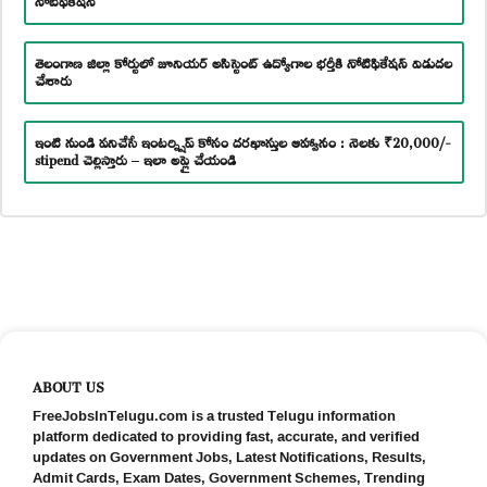
తెలంగాణ జిల్లా కోర్టులో జూనియర్ అసిస్టెంట్ ఉద్యోగాల భర్తీకి నోటిఫికేషన్ విడుదల
చేశారు
ఇంటి నుండి పనిచేసే ఇంటర్న్షిప్ కోసం దరఖాస్తుల ఆహ్వానం : నెలకు ₹20,000/-
stipend చెల్లిస్తారు – ఇలా అప్లై చేయండి
ABOUT US
FreeJobsInTelugu.com is a trusted Telugu information
platform dedicated to providing fast, accurate, and verified
updates on Government Jobs, Latest Notifications, Results,
Admit Cards, Exam Dates, Government Schemes, Trending